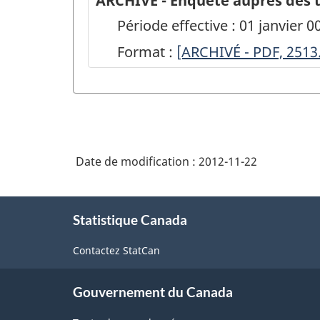
ARCHIVÉ - Enquête auprès des tit
Période effective : 01 janvier 0
Format :
ARCHIVÉ
[ARCHIVÉ - PDF, 2513
-
Enquête
auprès
des
Date de modification :
2012-11-22
titulaires
d'un
À
doctorat
Statistique Canada
propos
de
-
Contactez StatCan
ce
du
site
1er
Gouvernement du Canada
juillet