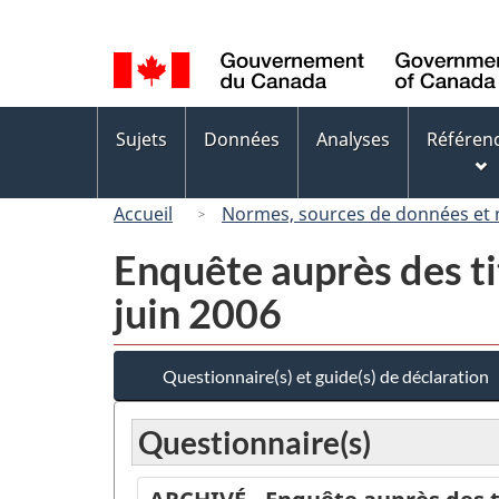
Sélection
de
la
langue
Menus
Sujets
Données
Analyses
Référen
des
sujets
Accueil
Normes, sources de données et
Enquête auprès des tit
juin 2006
Questionnaire(s) et guide(s) de déclaration
Questionnaire(s)