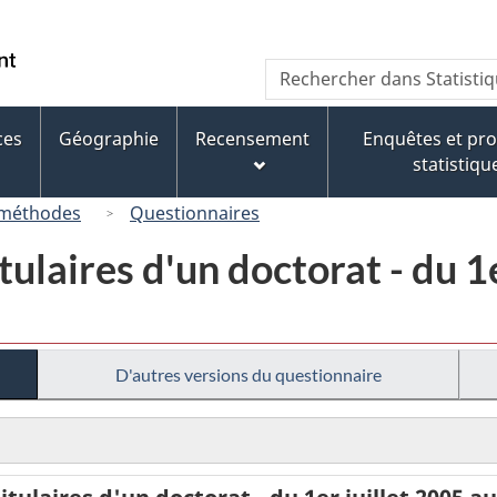
Passer
Passer
Passer
au
à
à
/
Recherche
Rechercher
contenu
« À
la
Government
dans
principal
propos
version
of
Statistique
de
HTML
ces
Géographie
Recensement
Enquêtes et p
Canada
Canada
ce
simplifiée
statistiqu
site »
 méthodes
Questionnaires
ulaires d'un doctorat - du 1
D'autres versions du questionnaire