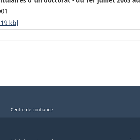
ulaires d'un doctorat - du 1er juillet 2005 au
001
.19
kb
]
Centre de confiance