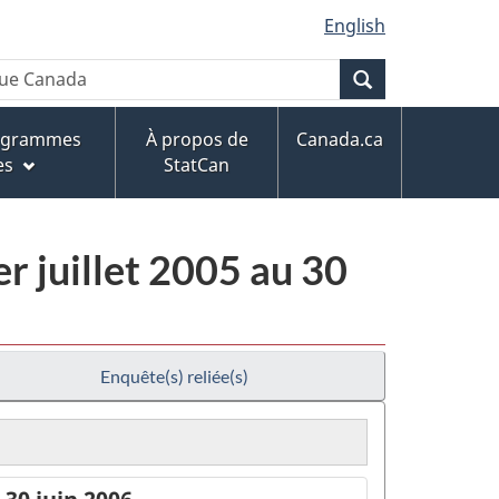
English
Recherche
rogrammes
À propos de
Canada.ca
es
StatCan
er juillet 2005 au 30
Enquête(s) reliée(s)