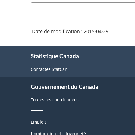
Date de modification :
2015-04-29
À
Statistique Canada
propos
de
Contactez StatCan
ce
site
Gouvernement du Canada
Toutes les coordonnées
Thèmes
Emplois
et
sujets
Immigration et citoyenneté