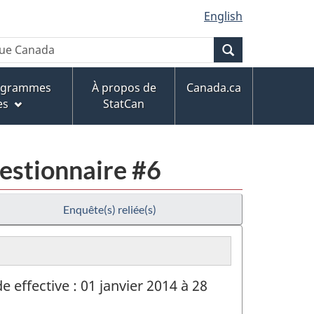
English
Recherche
rogrammes
À propos de
Canada.ca
es
StatCan
uestionnaire #6
Enquête(s) reliée(s)
e effective : 01 janvier 2014 à 28