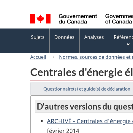
Sélection
de
la
langue
Menus
Sujets
Données
Analyses
Référen
des
sujets
Accueil
Normes, sources de données et
Centrales d'énergie é
Questionnaire(s) et guide(s) de déclaration
D'autres versions du ques
ARCHIVÉ - Centrales d'énergie 
février 2014