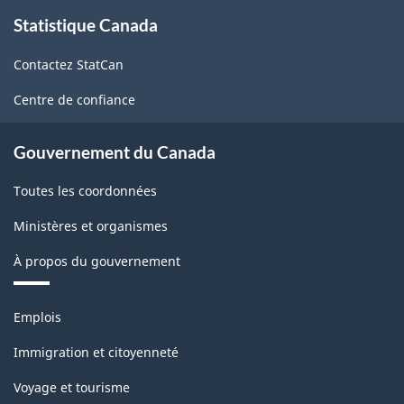
À
2008
Statistique Canada
propos
de
-
Contactez StatCan
ce
ARCHIVÉ
site
Centre de confiance
-
PDF,
Gouvernement du Canada
124.16
Toutes les coordonnées
Ministères et organismes
À propos du gouvernement
Thèmes
Emplois
et
sujets
Immigration et citoyenneté
Voyage et tourisme