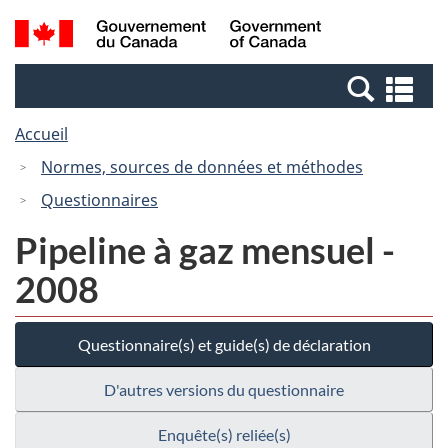
Passer
Passer
Recherche
/
au
à
et
Government
contenu
la
menus
of
Re
principal
version
Canada
et
HTML
Accueil
me
simplifiée
Normes, sources de données et méthodes
Questionnaires
Pipeline à gaz mensuel -
2008
Questionnaire(s) et guide(s) de déclaration
D'autres versions du questionnaire
Enquête(s) reliée(s)