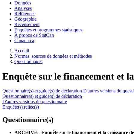
Données
Analyses
Références
Géographie
Recensement
Enquêtes et programmes statistiques
À propos de StatCan
Canada.ca
Accueil
Normes, sources de données et méthodes
Questionnaires
Enquête sur le financement et la
Questionnaire(s) et guide(s) de déclaration
D'autres versions du quest
Questionnaire(s) et guide(s) de déclaration
D'autres versions du questionnaire
Enquête(s) reliée(s)
Questionnaire(s)
ARCHIVÉ - Enquête sur le financement et la croissance des