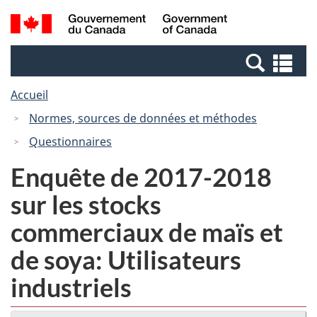
Passer
Passer
Recherche
/
au
à
et
Government
contenu
la
menus
of
Re
principal
version
Canada
et
HTML
Accueil
me
simplifiée
Normes, sources de données et méthodes
Questionnaires
Enquête de 2017-2018
sur les stocks
commerciaux de maïs et
de soya: Utilisateurs
industriels