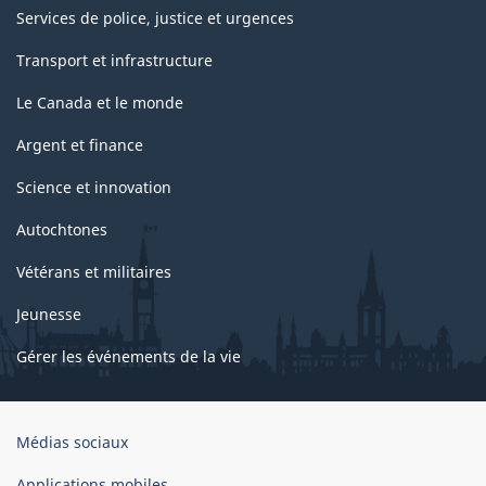
Services de police, justice et urgences
Transport et infrastructure
Le Canada et le monde
Argent et finance
Science et innovation
Autochtones
Vétérans et militaires
Jeunesse
Gérer les événements de la vie
Organisation
Médias sociaux
du
gouvernement
Applications mobiles