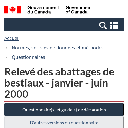
Passer
Passer
Recherche
/
au
à
et
Government
contenu
la
menus
of
Re
principal
version
Canada
et
HTML
Accueil
me
simplifiée
Normes, sources de données et méthodes
Questionnaires
Relevé des abattages de
bestiaux - janvier - juin
2000
Questionnaire(s) et guide(s) de déclaration
D'autres versions du questionnaire