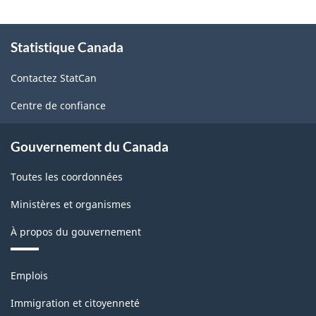
bestiaux
À
-
Statistique Canada
propos
de
janvier
Contactez StatCan
ce
-
site
Centre de confiance
juin
2000
Gouvernement du Canada
-
Toutes les coordonnées
ARCHIVÉ
-
Ministères et organismes
PDF,
À propos du gouvernement
101.77
Thèmes
Emplois
et
sujets
Immigration et citoyenneté