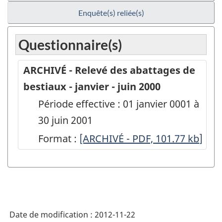
Enquête(s) reliée(s)
Questionnaire(s)
ARCHIVÉ - Relevé des abattages de
bestiaux - janvier - juin 2000
Période effective : 01 janvier 0001 à
30 juin 2001
Format :
ARCHIVÉ
[ARCHIVÉ - PDF, 101.77
kb
]
-
Relevé
des
abattages
Date de modification :
2012-11-22
de