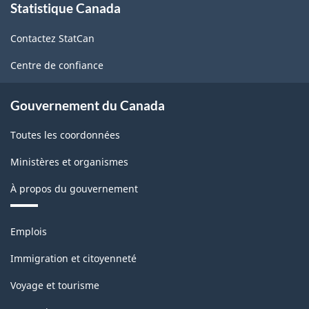
Statistique Canada
propos
caractéristiques
de
-
Contactez StatCan
ce
site
ARCHIVÉ
Centre de confiance
-
Gouvernement du Canada
PDF,
38.65
Toutes les coordonnées
Ministères et organismes
À propos du gouvernement
Thèmes
Emplois
et
sujets
Immigration et citoyenneté
Voyage et tourisme