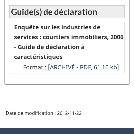
-
Guide(s) de déclaration
Enquête
sur
Enquête sur les industries de
les
services : courtiers immobiliers, 2006
industries
- Guide de déclaration à
de
caractéristiques
services
Format :
-
[ARCHIVÉ - PDF, 61.10
kb
]
:
ARCHIVÉ
courtiers
-
immobiliers,
PDF,
2006
61.10
-
Date de modification :
2012-11-22
Questionnaire
à
À