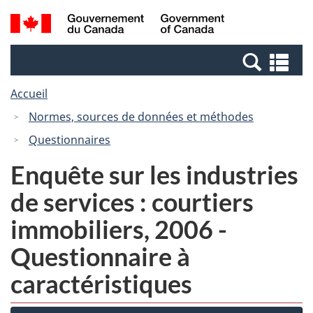
Passer
Passer
Recherche
/
au
à
et
Government
contenu
la
menus
of
Re
principal
version
Canada
et
HTML
Accueil
me
simplifiée
Normes, sources de données et méthodes
Questionnaires
Enquête sur les industries
de services : courtiers
immobiliers, 2006 -
Questionnaire à
caractéristiques