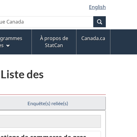
English
Recherche
rogrammes
À propos de
Canada.ca
es
StatCan
Liste des
Enquête(s) reliée(s)