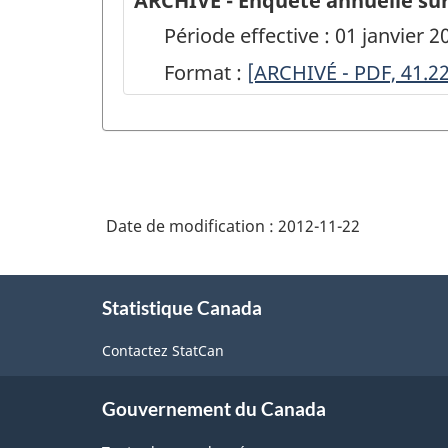
ARCHIVÉ - Enquête annuelle sur
Période effective : 01 janvier
Format :
ARCHIVÉ
[ARCHIVÉ - PDF, 41.2
-
Enquête
annuelle
sur
Date de modification :
2012-11-22
le
commerce
À
de
Statistique Canada
propos
de
gros,
Contactez StatCan
ce
2005
site
-
Gouvernement du Canada
Liste