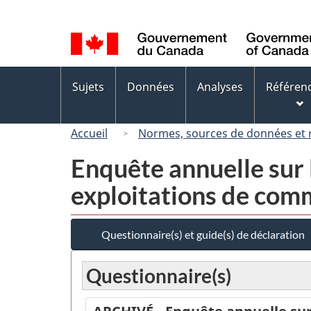
Sélection
de
la
langue
Menus
Sujets
Données
Analyses
Référen
des
sujets
Accueil
Normes, sources de données et
Enquête annuelle sur 
exploitations de com
Questionnaire(s) et guide(s) de déclaration
Questionnaire(s)