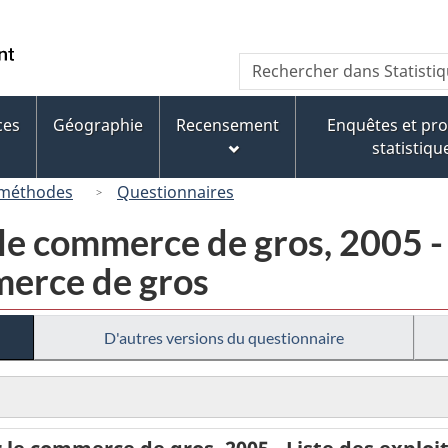
Passer
Passer
Passer
au
à
à
/
Recherche
Rechercher
contenu
« À
la
Government
dans
principal
propos
version
of
Statistique
de
HTML
ces
Géographie
Recensement
Enquêtes et p
Canada
Canada
ce
simplifiée
statistiqu
site »
 méthodes
Questionnaires
le commerce de gros, 2005 - 
merce de gros
D'autres versions du questionnaire