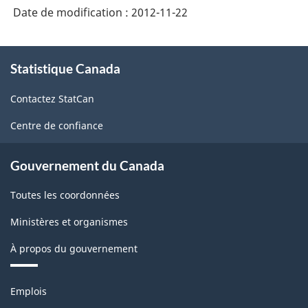
Date de modification :
2012-11-22
superficie
et
À
le
Statistique Canada
propos
de
rendement
Contactez StatCan
ce
des
site
Centre de confiance
pommes
de
Gouvernement du Canada
terre,
Toutes les coordonnées
2003
-
Ministères et organismes
ARCHIVÉ
À propos du gouvernement
-
Thèmes
PDF,
Emplois
et