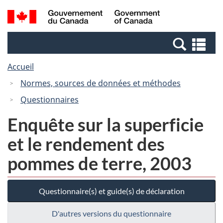
Passer
Passer
Recherche
/
au
à
et
Government
contenu
la
menus
of
Re
principal
version
Canada
et
HTML
Accueil
me
simplifiée
Normes, sources de données et méthodes
Questionnaires
Enquête sur la superficie
et le rendement des
pommes de terre, 2003
Questionnaire(s) et guide(s) de déclaration
D'autres versions du questionnaire