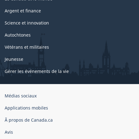
Argent et finance
Science et innovation
Autochtones
Vétérans et militaires
Jeunesse
Gérer les événements de la vie
Organisation
Médias sociaux
du
gouvernement
Applications mobiles
du
Ã propos de Canada.ca
Canada
Avis