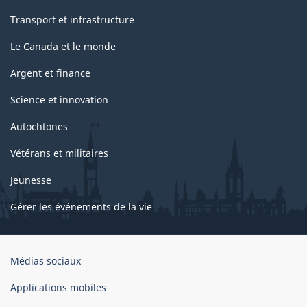
Transport et infrastructure
Le Canada et le monde
Argent et finance
Science et innovation
Autochtones
Vétérans et militaires
Jeunesse
Gérer les événements de la vie
Organisation
Médias sociaux
du
gouvernement
Applications mobiles
du