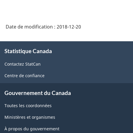
sur
sur
l'homicide
l'homicide
-
-
Date de modification :
2018-12-20
Questionnaire
Questionna
sur
sur
À
l'accusé/suspect
l'accusé/su
Statistique Canada
propos
de
-
-
Contactez StatCan
ce
pouvant
pouvant
site
Centre de confiance
être
être
inculpé
inculpé
Gouvernement du Canada
-
-
Toutes les coordonnées
ARCHIVÉ
ARCHIVÉ
-
-
Ministères et organismes
HTML
PDF,
À propos du gouvernement