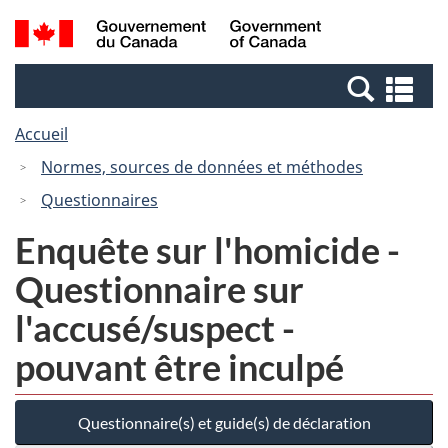
Passer
Passer
Recherche
/
au
à
et
Government
contenu
la
menus
of
Re
principal
version
Canada
et
HTML
Accueil
me
simplifiée
Normes, sources de données et méthodes
Questionnaires
Enquête sur l'homicide -
Questionnaire sur
l'accusé/suspect -
pouvant être inculpé
Questionnaire(s) et guide(s) de déclaration