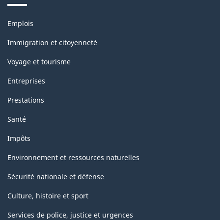
166.03
Thèmes
Emplois
et
sujets
Immigration et citoyenneté
Voyage et tourisme
Entreprises
Prestations
Santé
Impôts
Environnement et ressources naturelles
Sécurité nationale et défense
Culture, histoire et sport
Services de police, justice et urgences