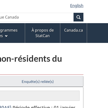
English
Recherche
rogrammes
À propos de
Canada.ca
es
StatCan
non-résidents du
Enquête(s) reliée(s)
30AF)
Période effective : 01 janvier