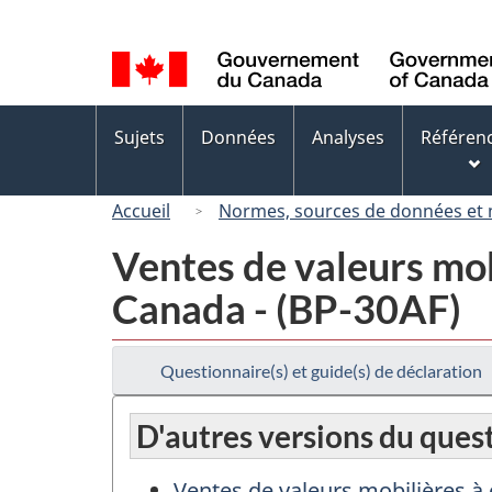
Sélection
de
la
langue
Menus
Sujets
Données
Analyses
Référen
des
sujets
Accueil
Normes, sources de données et
Ventes de valeurs mob
Canada - (BP-30AF)
Questionnaire(s) et guide(s) de déclaration
D'autres versions du ques
Ventes de valeurs mobilières à