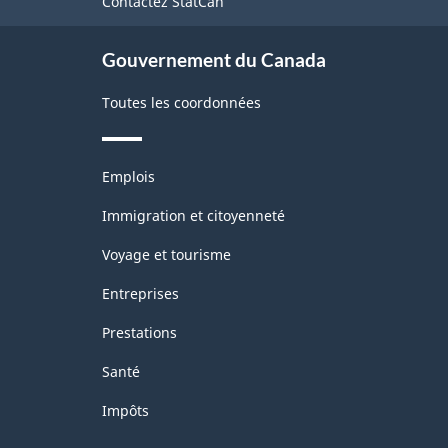
Contactez StatCan
ce
site
Gouvernement du Canada
Toutes les coordonnées
Thèmes
Emplois
et
sujets
Immigration et citoyenneté
Voyage et tourisme
Entreprises
Prestations
Santé
Impôts