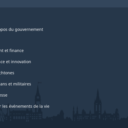
opos du gouvernement
nt et finance
nce et innovation
chtones
ans et militaires
esse
r les événements de la vie