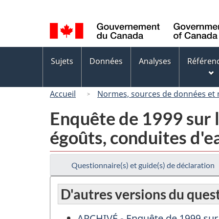
Sélection
de
la
langue
Menus
Sujets
Données
Analyses
Référen
des
sujets
Accueil
Normes, sources de données et
Enquête de 1999 sur l'
égoûts, conduites d'ea
Questionnaire(s) et guide(s) de déclaration
D'autres versions du ques
ARCHIVÉ - Enquête de 1999 sur l