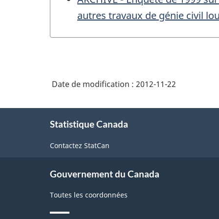
autres travaux de génie civil lo
Date de modification :
2012-11-22
À
Statistique Canada
propos
de
Contactez StatCan
ce
site
Gouvernement du Canada
Toutes les coordonnées