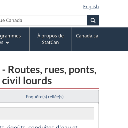
English
Recherche
rogrammes
À propos de
Canada.ca
es
StatCan
- Routes, rues, ponts,
civil lourds
Enquête(s) reliée(s)
ts, égoûts, conduites d'eau et