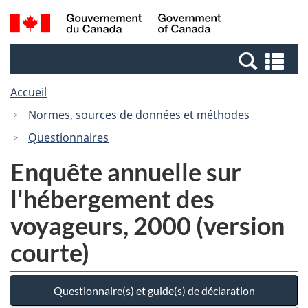
Passer
Passer
Recherche
/
au
à
et
Government
contenu
la
menus
of
Re
principal
version
Canada
et
HTML
Accueil
me
simplifiée
Normes, sources de données et méthodes
Questionnaires
Enquête annuelle sur
l'hébergement des
voyageurs, 2000 (version
courte)
Questionnaire(s) et guide(s) de déclaration