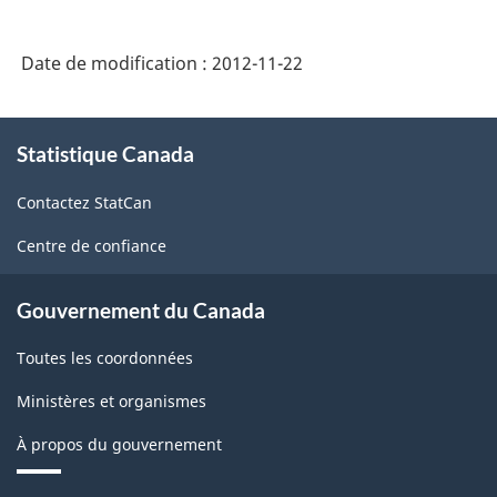
annuelle
sur
Date de modification :
2012-11-22
l'hébergement
des
À
voyageurs,
Statistique Canada
propos
de
2000
Contactez StatCan
ce
(version
site
Centre de confiance
courte)
-
Gouvernement du Canada
ARCHIVÉ
Toutes les coordonnées
-
PDF,
Ministères et organismes
75.70
À propos du gouvernement