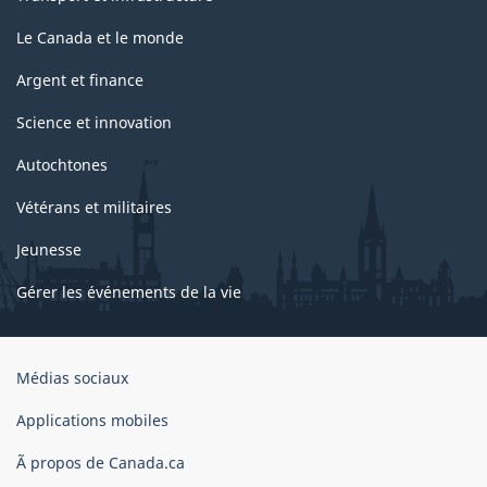
Le Canada et le monde
Argent et finance
Science et innovation
Autochtones
Vétérans et militaires
Jeunesse
Gérer les événements de la vie
Organisation
Médias sociaux
du
gouvernement
Applications mobiles
du
Ã propos de Canada.ca
Canada