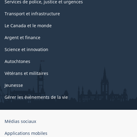
Services de police, justice et urgences
Transport et infrastructure
Le Canada et le monde
Argent et finance
Science et innovation
Autochtones
Vétérans et militaires
Jeunesse
Gérer les événements de la vie
Organisation
Médias sociaux
du
gouvernement
Applications mobiles