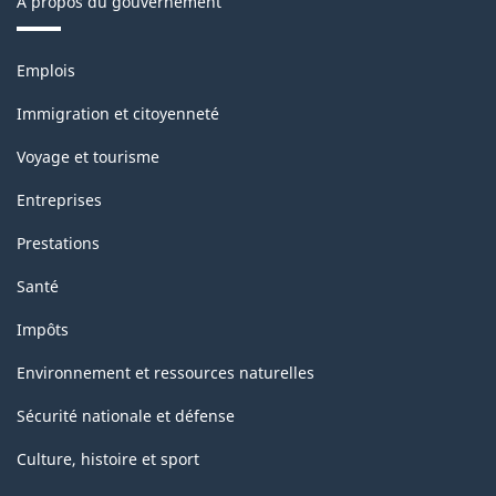
À propos du gouvernement
Thèmes
Emplois
et
sujets
Immigration et citoyenneté
Voyage et tourisme
Entreprises
Prestations
Santé
Impôts
Environnement et ressources naturelles
Sécurité nationale et défense
Culture, histoire et sport