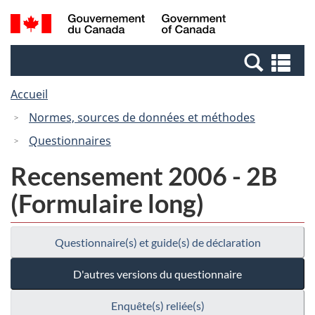
Passer
Passer
Recherche
/
au
à
et
Government
contenu
la
menus
of
Re
principal
version
Canada
et
HTML
Accueil
me
simplifiée
Normes, sources de données et méthodes
Questionnaires
Recensement 2006 - 2B
(Formulaire long)
Questionnaire(s) et guide(s) de déclaration
D'autres versions du questionnaire
Enquête(s) reliée(s)