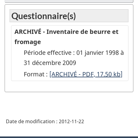
Questionnaire(s)
ARCHIVÉ - Inventaire de beurre et
fromage
Période effective : 01 janvier 1998 à
31 décembre 2009
Format :
ARCHIVÉ
[ARCHIVÉ - PDF, 17.50
kb
]
-
Inventaire
de
beurre
Date de modification :
2012-11-22
et
fromage