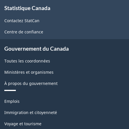
À
-
Statistique Canada
propos
de
ARCHIVÉ
Contactez StatCan
ce
-
site
Centre de confiance
PDF,
17.50
Gouvernement du Canada
Toutes les coordonnées
Ministères et organismes
À propos du gouvernement
Thèmes
Emplois
et
sujets
Immigration et citoyenneté
Voyage et tourisme