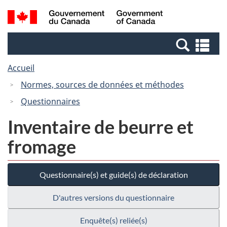
Passer
Passer
Recherche
/
au
à
et
Government
contenu
la
menus
of
Re
principal
version
Canada
et
HTML
Accueil
me
simplifiée
Normes, sources de données et méthodes
Questionnaires
Inventaire de beurre et
fromage
Questionnaire(s) et guide(s) de déclaration
D'autres versions du questionnaire
Enquête(s) reliée(s)