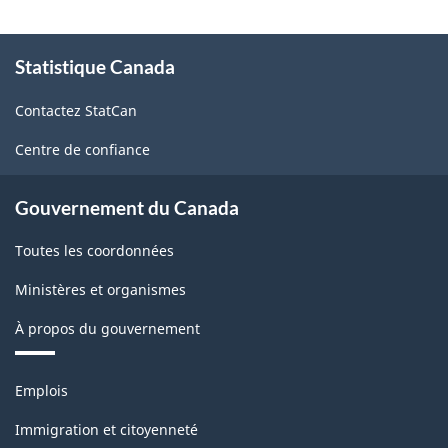
de
À
services:
Statistique Canada
propos
de
design
Contactez StatCan
ce
spécialisé
site
Centre de confiance
-
2002
Gouvernement du Canada
-
Toutes les coordonnées
ARCHIVÉ
-
Ministères et organismes
PDF,
À propos du gouvernement
68.56
Thèmes
Emplois
et
sujets
Immigration et citoyenneté