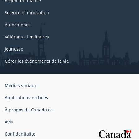
Argent et finance
Science et innovation
Autochtones
Vétérans et militaires
Jeunesse
Gérer les événements de la vie
Organisation
Médias sociaux
du
gouvernement
Applications mobiles
du
Ã propos de Canada.ca
Canada
Avis
Confidentialité