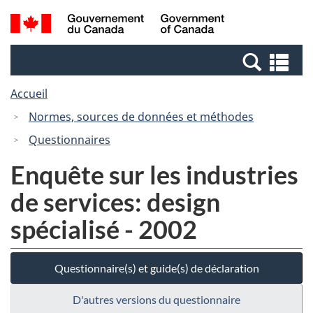
Passer
Passer
Recherche
/
au
à
et
Government
contenu
la
menus
of
Re
principal
version
Canada
et
HTML
Accueil
me
simplifiée
Normes, sources de données et méthodes
Questionnaires
Enquête sur les industries
de services: design
spécialisé - 2002
Questionnaire(s) et guide(s) de déclaration
D'autres versions du questionnaire