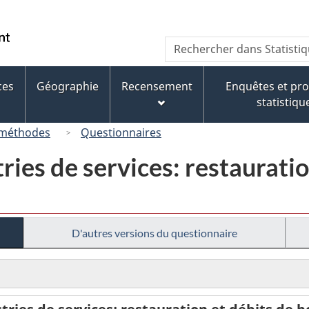
Passer
Passer
Passer
au
à
à
/
Recherche
Rechercher
contenu
« À
la
Government
dans
principal
propos
version
of
Statistique
de
HTML
ces
Géographie
Recensement
Enquêtes et p
Canada
Canada
ce
simplifiée
statistiqu
site »
 méthodes
Questionnaires
ries de services: restaurati
D'autres versions du questionnaire