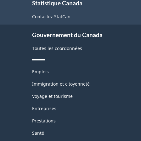
Statistique Canada
propos
boisson
de
-
Contactez StatCan
ce
site
2003
Gouvernement du Canada
-
ARCHIVÉ
Toutes les coordonnées
-
PDF,
Thèmes
Emplois
et
74.87
sujets
Immigration et citoyenneté
Voyage et tourisme
Entreprises
Prestations
Santé