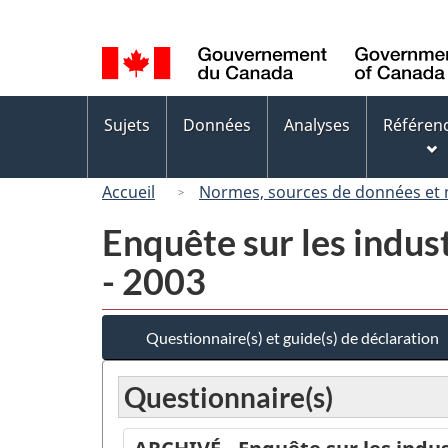
Sélection
de
la
langue
Menus
Sujets
Données
Analyses
Référen
des
sujets
Accueil
Normes, sources de données et
Enquête sur les indust
- 2003
Questionnaire(s) et guide(s) de déclaration
Questionnaire(s)