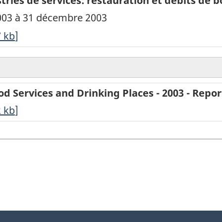
ries de services: restauration et débits de b
 2003 à 31 décembre 2003
7
kb
]
ood Services and Drinking Places - 2003 - Repo
2
kb
]