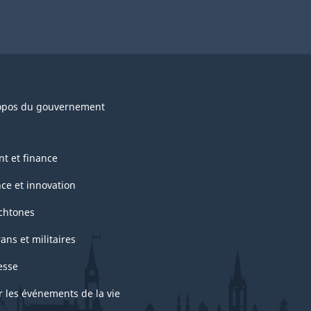
opos du gouvernement
nt et finance
nce et innovation
chtones
ans et militaires
esse
r les événements de la vie