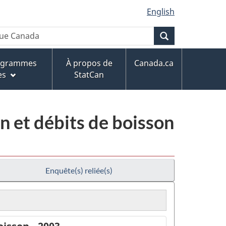
English
Recherche
rogrammes
À propos de
Canada.ca
es
StatCan
on et débits de boisson
Enquête(s) reliée(s)