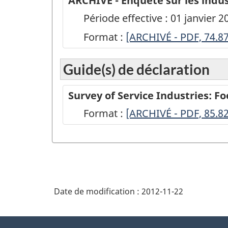
ARCHIVÉ - Enquête sur les indust
Période effective : 01 janvier
Format :
ARCHIVÉ
[ARCHIVÉ - PDF, 74.8
-
Guide(s) de déclaration
Enquête
sur
Survey of Service Industries: F
les
Format :
-
[ARCHIVÉ - PDF, 85.8
industries
ARCHIVÉ
de
-
services:
PDF,
restauration
85.82
et
Date de modification :
2012-11-22
débits
de
À