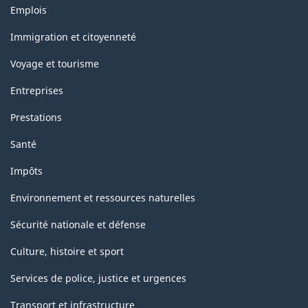
Thèmes
-
Emplois
et
ARCHIVÉ
sujets
Immigration et citoyenneté
-
Voyage et tourisme
PDF,
Entreprises
79.46
Prestations
Santé
Impôts
Environnement et ressources naturelles
Sécurité nationale et défense
Culture, histoire et sport
Services de police, justice et urgences
Transport et infrastructure