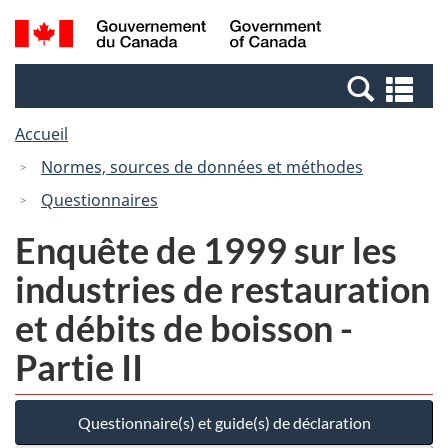
Passer
Passer
Recherche
/
au
à
et
Government
contenu
la
menus
of
Re
principal
version
Canada
et
HTML
Accueil
me
simplifiée
Normes, sources de données et méthodes
Questionnaires
Enquête de 1999 sur les
industries de restauration
et débits de boisson -
Partie II
Questionnaire(s) et guide(s) de déclaration