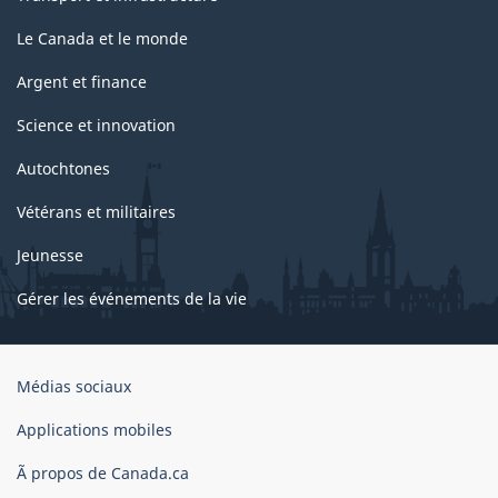
Le Canada et le monde
Argent et finance
Science et innovation
Autochtones
Vétérans et militaires
Jeunesse
Gérer les événements de la vie
Organisation
Médias sociaux
du
gouvernement
Applications mobiles
du
Ã propos de Canada.ca
Canada