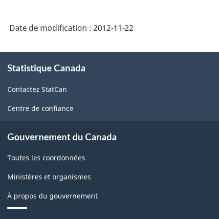
de
1999
Date de modification :
2012-11-22
sur
les
À
industries
Statistique Canada
propos
de
de
Contactez StatCan
ce
restauration
site
Centre de confiance
et
débits
Gouvernement du Canada
de
Toutes les coordonnées
boisson
-
Ministères et organismes
Partie
À propos du gouvernement
II