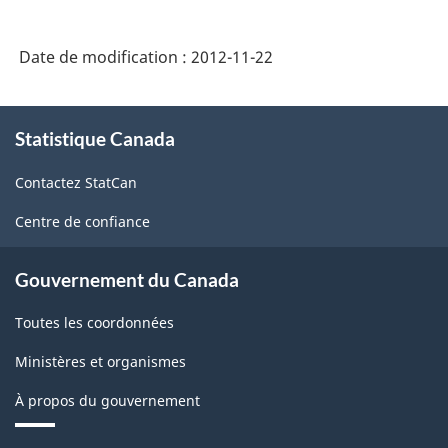
de
1998
Date de modification :
2012-11-22
sur
les
À
industries
Statistique Canada
propos
de
de
Contactez StatCan
ce
restauration
site
Centre de confiance
et
débits
Gouvernement du Canada
de
Toutes les coordonnées
boisson
-
Ministères et organismes
Partie
À propos du gouvernement
II