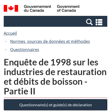
Passer
Passer
Recherche
/
au
à
et
Government
contenu
la
menus
of
Re
principal
version
Canada
et
HTML
Accueil
me
simplifiée
Normes, sources de données et méthodes
Questionnaires
Enquête de 1998 sur les
industries de restauration
et débits de boisson -
Partie II
Questionnaire(s) et guide(s) de déclaration