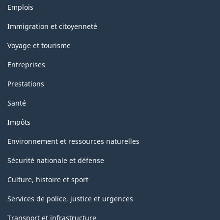
Thèmes
-
Emplois
et
ARCHIVÉ
sujets
Immigration et citoyenneté
-
Voyage et tourisme
PDF,
Entreprises
74.73
Prestations
Santé
Impôts
Environnement et ressources naturelles
Sécurité nationale et défense
Culture, histoire et sport
Services de police, justice et urgences
Transport et infrastructure