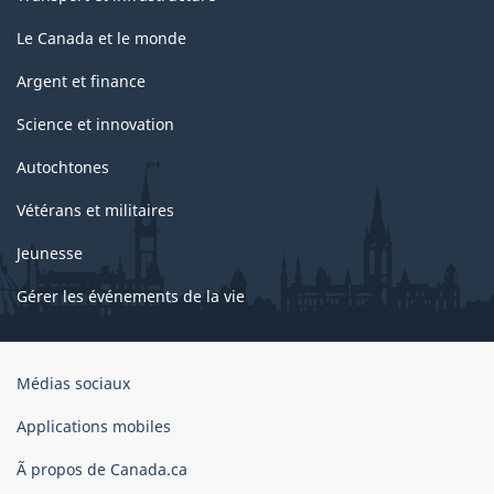
Le Canada et le monde
Argent et finance
Science et innovation
Autochtones
Vétérans et militaires
Jeunesse
Gérer les événements de la vie
Organisation
Médias sociaux
du
gouvernement
Applications mobiles
du
Ã propos de Canada.ca
Canada