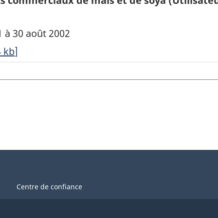
s commerciaux de maïs et de soya (Utilisateur
1 à 30 août 2002
4
kb
]
Centre de confiance