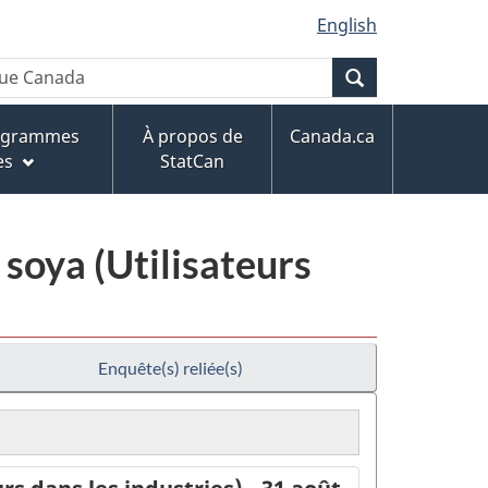
English
Recherche
rogrammes
À propos de
Canada.ca
es
StatCan
soya (Utilisateurs
Enquête(s) reliée(s)