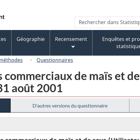
Passer
Passer
Passer
au
à
à
/
Recherche
Rechercher
contenu
« À
la
Government
dans
principal
propos
version
of
Statistique
de
HTML
ces
Géographie
Recensement
Enquêtes et p
Canada
Canada
ce
simplifiée
statistiqu
site »
 méthodes
Questionnaires
s commerciaux de maïs et de 
 31 août 2001
D'autres versions du questionnaire