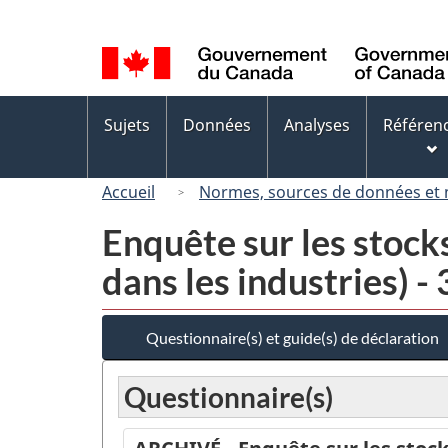
Sélection
de
la
langue
Menus
Sujets
Données
Analyses
Référen
des
sujets
Accueil
Normes, sources de données et
Enquête sur les stock
dans les industries) -
Questionnaire(s) et guide(s) de déclaration
Questionnaire(s)