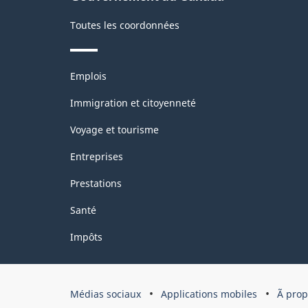
soya
Toutes les coordonnées
(Utilisateurs
dans
Thèmes
Emplois
les
et
sujets
industries)
Immigration et citoyenneté
-
Voyage et tourisme
31
Entreprises
août
Prestations
2001
Santé
-
Impôts
ARCHIVÉ
-
PDF,
Organisation
Médias sociaux
Applications mobiles
Ã pro
du