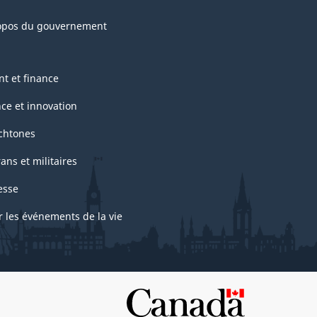
opos du gouvernement
nt et finance
nce et innovation
chtones
ans et militaires
esse
r les événements de la vie