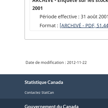
ARCHIVÉ - Enquête sur les stock
2001
Période effective : 31 août 200
Format :
ARCHIVÉ
[ARCHIVÉ - PDF, 51.4
-
Enquête
sur
les
Date de modification :
2012-11-22
stocks
commerciaux
À
de
Statistique Canada
propos
de
maïs
Contactez StatCan
ce
et
site
de
Gouvernement du Canada