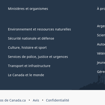
Ministères et organismes
À pr
Arge
Environnement et ressources naturelles
Scie
Sécurité nationale et défense
Auto
Culture, histoire et sport
Vétér
Services de police, justice et urgences
Jeun
Transport et infrastructure
Gére
Le Canada et le monde
pos de Canada.ca
Avis
Confidentialité