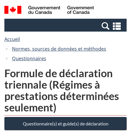
Passer
Passer
Recherche
/
au
à
et
Government
contenu
la
menus
of
Re
principal
version
Canada
et
HTML
Accueil
me
simplifiée
Normes, sources de données et méthodes
Questionnaires
Formule de déclaration
triennale (Régimes à
prestations déterminées
seulement)
Questionnaire(s) et guide(s) de déclaration