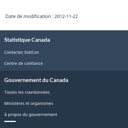
de
déclaration
Date de modification :
2012-11-22
triennale
(Régimes
À
à
Statistique Canada
propos
de
prestations
Contactez StatCan
ce
déterminées
site
Centre de confiance
seulement)
-
Gouvernement du Canada
ARCHIVÉ
Toutes les coordonnées
-
PDF,
Ministères et organismes
27.13
À propos du gouvernement