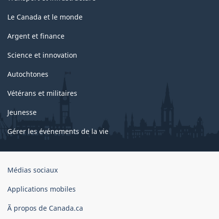
Le Canada et le monde
Argent et finance
Science et innovation
Autochtones
Vétérans et militaires
Jeunesse
Gérer les événements de la vie
Organisation
Médias sociaux
du
gouvernement
Applications mobiles
du
Ã propos de Canada.ca
Canada