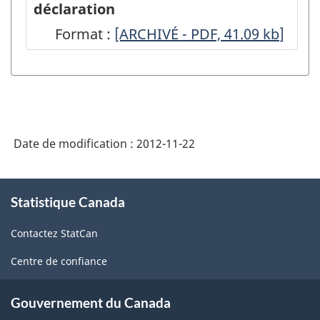
déclaration
-
Format :
-
[ARCHIVÉ - PDF, 41.09
kb
]
2ième
ARCHIVÉ
trimestre
-
de
PDF,
2007
41.09
-
Date de modification :
2012-11-22
ARCHIVÉ
-
À
Statistique Canada
propos
PDF,
de
272.61
Contactez StatCan
ce
site
Centre de confiance
Gouvernement du Canada