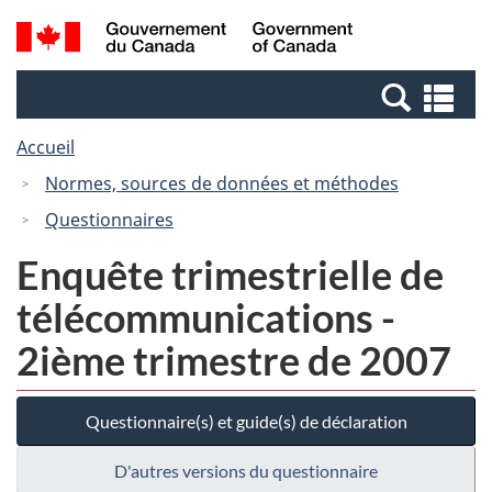
Passer
Passer
Recherche
/
au
à
et
Government
contenu
la
menus
of
Re
principal
version
Canada
et
HTML
Accueil
me
simplifiée
Normes, sources de données et méthodes
Questionnaires
Enquête trimestrielle de
télécommunications -
2ième trimestre de 2007
Questionnaire(s) et guide(s) de déclaration
D'autres versions du questionnaire