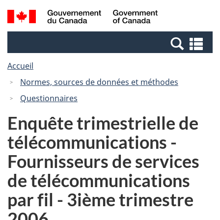
Passer
Passer
Recherche
/
au
à
et
Government
contenu
la
menus
of
Re
principal
version
Canada
et
HTML
Accueil
me
simplifiée
Normes, sources de données et méthodes
Questionnaires
Enquête trimestrielle de
télécommunications -
Fournisseurs de services
de télécommunications
par fil - 3ième trimestre
2006