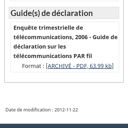
-
Guide(s) de déclaration
Enquête
trimestrielle
Enquête trimestrielle de
de
télécommunications, 2006 - Guide de
télécommunications
déclaration sur les
-
télécommunications PAR fil
Fournisseurs
Format :
-
[ARCHIVÉ - PDF, 63.99
kb
]
de
ARCHIVÉ
services
-
de
PDF,
télécommunications
63.99
par
Date de modification :
2012-11-22
fil
-
À