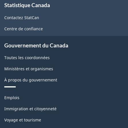
Statistique Canada
propos
3ième
de
trimestre
Contactez StatCan
ce
site
2006
Centre de confiance
-
Gouvernement du Canada
ARCHIVÉ
-
Toutes les coordonnées
PDF,
Ministères et organismes
106.56
À propos du gouvernement
Thèmes
Emplois
et
sujets
Immigration et citoyenneté
Voyage et tourisme