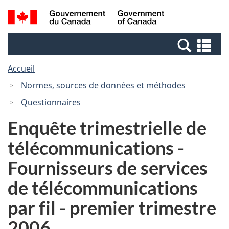
Passer
Passer
Recherche
/
au
à
et
Government
contenu
la
menus
of
Re
principal
version
Canada
et
HTML
Accueil
me
simplifiée
Normes, sources de données et méthodes
Questionnaires
Enquête trimestrielle de
télécommunications -
Fournisseurs de services
de télécommunications
par fil - premier trimestre
2006