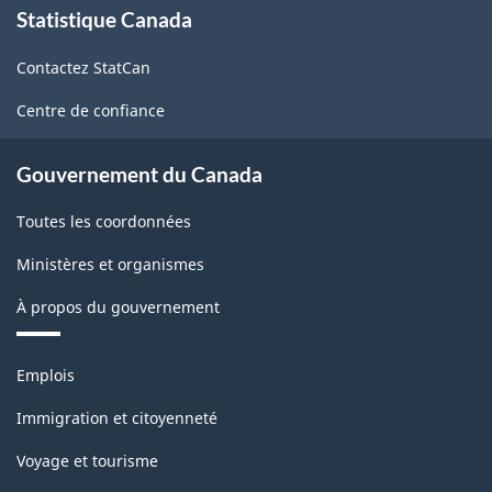
Statistique Canada
propos
premier
de
trimestre
Contactez StatCan
ce
site
2006
Centre de confiance
-
Gouvernement du Canada
ARCHIVÉ
-
Toutes les coordonnées
PDF,
Ministères et organismes
107.77
À propos du gouvernement
Thèmes
Emplois
et
sujets
Immigration et citoyenneté
Voyage et tourisme