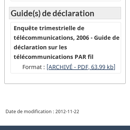
-
Guide(s) de déclaration
Enquête
trimestrielle
Enquête trimestrielle de
de
télécommunications, 2006 - Guide de
télécommunications
déclaration sur les
-
télécommunications PAR fil
Fournisseurs
Format :
-
[ARCHIVÉ - PDF, 63.99
kb
]
de
ARCHIVÉ
services
-
de
PDF,
télécommunications
63.99
par
Date de modification :
2012-11-22
fil
-
À