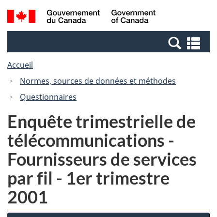
Passer
Passer
Recherche
/
au
à
et
Government
contenu
la
menus
of
Re
principal
version
Canada
et
HTML
Accueil
me
simplifiée
Normes, sources de données et méthodes
Questionnaires
Enquête trimestrielle de
télécommunications -
Fournisseurs de services
par fil - 1er trimestre
2001