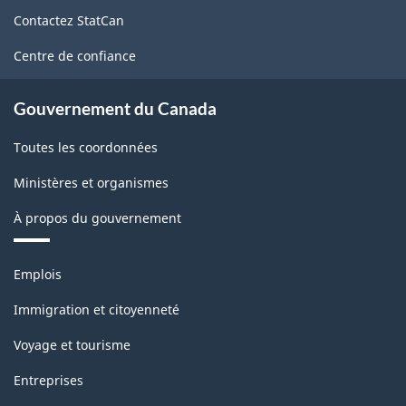
de
-
Contactez StatCan
ce
site
ARCHIVÉ
Centre de confiance
-
Gouvernement du Canada
PDF,
34.55
Toutes les coordonnées
Ministères et organismes
À propos du gouvernement
Thèmes
Emplois
et
sujets
Immigration et citoyenneté
Voyage et tourisme
Entreprises