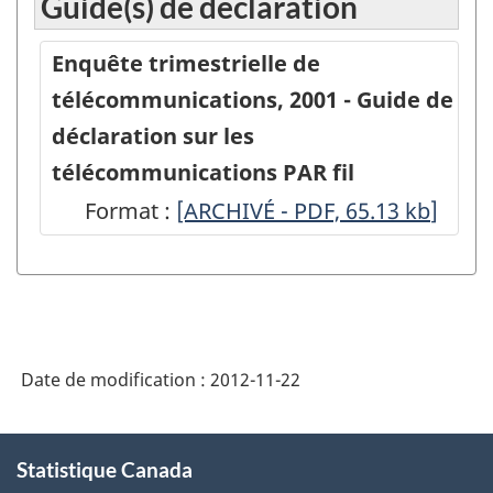
Guide(s) de déclaration
Enquête
trimestrielle
Enquête trimestrielle de
de
télécommunications, 2001 - Guide de
télécommunications
déclaration sur les
-
télécommunications PAR fil
Fournisseurs
Format :
-
[ARCHIVÉ - PDF, 65.13
kb
]
de
ARCHIVÉ
services
-
par
PDF,
fil
65.13
-
Date de modification :
2012-11-22
1er
trimestre
À
Statistique Canada
propos
2001