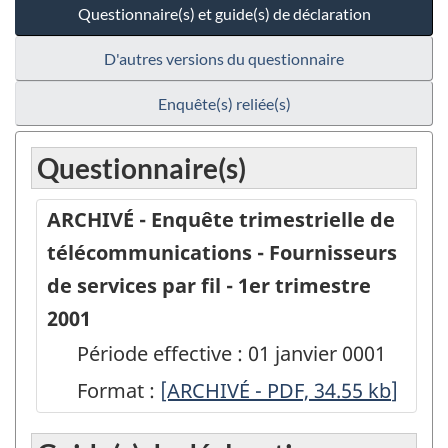
Questionnaire(s) et guide(s) de déclaration
D'autres versions du questionnaire
Enquête(s) reliée(s)
Questionnaire(s)
ARCHIVÉ - Enquête trimestrielle de
télécommunications - Fournisseurs
de services par fil - 1er trimestre
2001
Période effective : 01 janvier 0001
Format :
ARCHIVÉ
[ARCHIVÉ - PDF, 34.55
kb
]
-