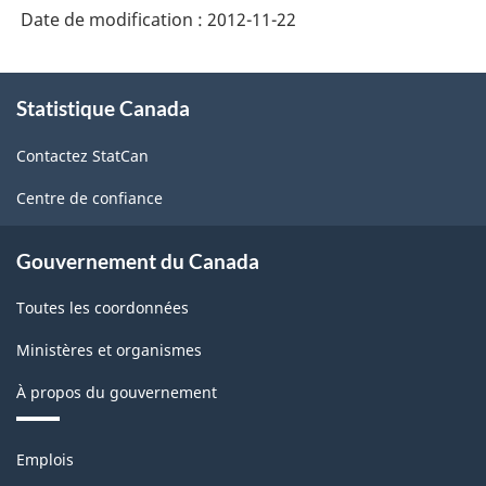
Date de modification :
2012-11-22
le
don,
À
le
Statistique Canada
propos
de
bénévolat
Contactez StatCan
ce
et
site
Centre de confiance
la
participation
Gouvernement du Canada
-
Toutes les coordonnées
2004
-
Ministères et organismes
ARCHIVÉ
À propos du gouvernement
-
Thèmes
PDF,
Emplois
et