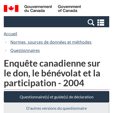
Passer
Passer
Recherche
/
au
à
et
Government
contenu
la
menus
of
Re
principal
version
Canada
et
HTML
Accueil
me
simplifiée
Normes, sources de données et méthodes
Questionnaires
Enquête canadienne sur
le don, le bénévolat et la
participation - 2004
Questionnaire(s) et guide(s) de déclaration
D'autres versions du questionnaire