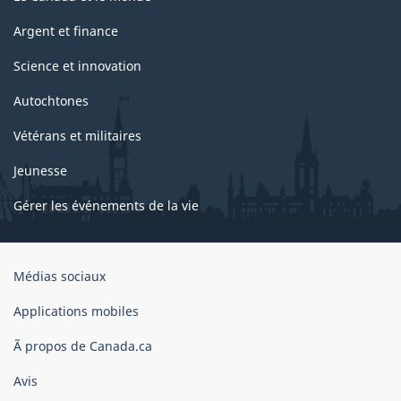
Argent et finance
Science et innovation
Autochtones
Vétérans et militaires
Jeunesse
Gérer les événements de la vie
Organisation
Médias sociaux
du
gouvernement
Applications mobiles
du
Ã propos de Canada.ca
Canada
Avis