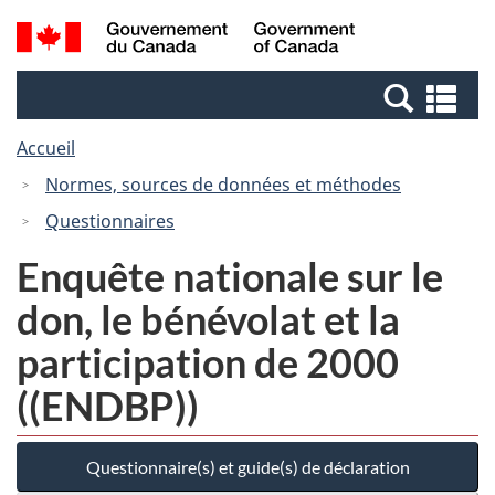
Passer
Passer
Recherche
/
au
à
et
Government
contenu
la
menus
of
Re
principal
version
Canada
et
HTML
Accueil
me
simplifiée
Normes, sources de données et méthodes
Questionnaires
Enquête nationale sur le
don, le bénévolat et la
participation de 2000
((ENDBP))
Questionnaire(s) et guide(s) de déclaration