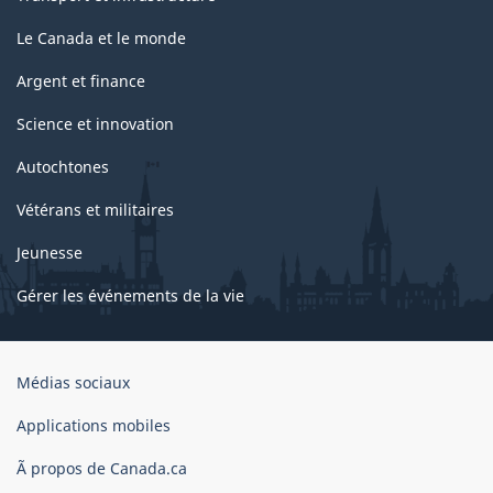
Le Canada et le monde
Argent et finance
Science et innovation
Autochtones
Vétérans et militaires
Jeunesse
Gérer les événements de la vie
Organisation
Médias sociaux
du
gouvernement
Applications mobiles
du
Ã propos de Canada.ca
Canada