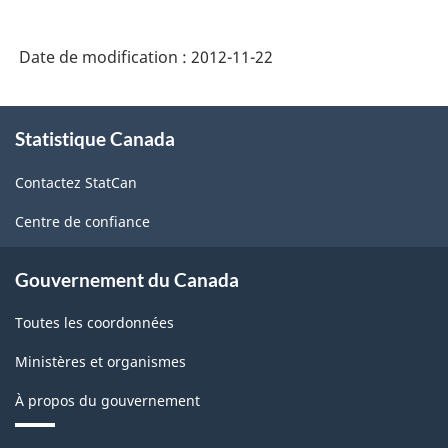
nationale
sur
Date de modification :
2012-11-22
le
don,
À
le
Statistique Canada
propos
de
bénévolat
Contactez StatCan
ce
et
site
Centre de confiance
la
participation
Gouvernement du Canada
de
Toutes les coordonnées
2000
-
Ministères et organismes
ARCHIVÉ
À propos du gouvernement
-