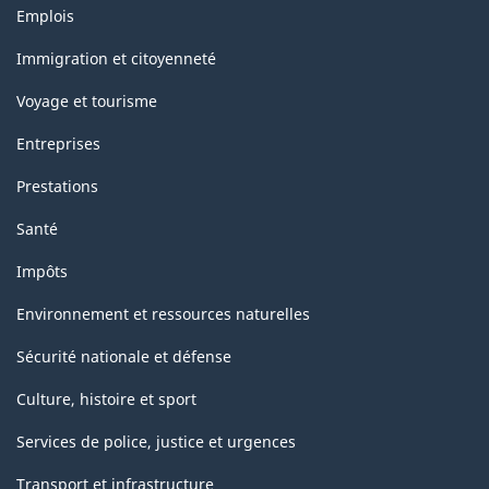
Thèmes
PDF,
Emplois
et
511.15
sujets
Immigration et citoyenneté
Voyage et tourisme
Entreprises
Prestations
Santé
Impôts
Environnement et ressources naturelles
Sécurité nationale et défense
Culture, histoire et sport
Services de police, justice et urgences
Transport et infrastructure