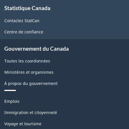
À
2003
Statistique Canada
propos
de
-
Contactez StatCan
ce
ARCHIVÉ
site
Centre de confiance
-
PDF,
Gouvernement du Canada
91.18
Toutes les coordonnées
Ministères et organismes
À propos du gouvernement
Thèmes
Emplois
et
sujets
Immigration et citoyenneté
Voyage et tourisme