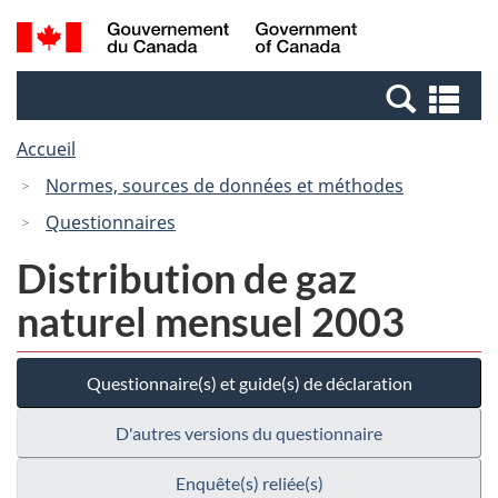
Passer
Passer
Recherche
/
au
à
et
Government
contenu
la
menus
of
Re
principal
version
Canada
et
HTML
Accueil
me
simplifiée
Normes, sources de données et méthodes
Questionnaires
Distribution de gaz
naturel mensuel 2003
Questionnaire(s) et guide(s) de déclaration
D'autres versions du questionnaire
Enquête(s) reliée(s)