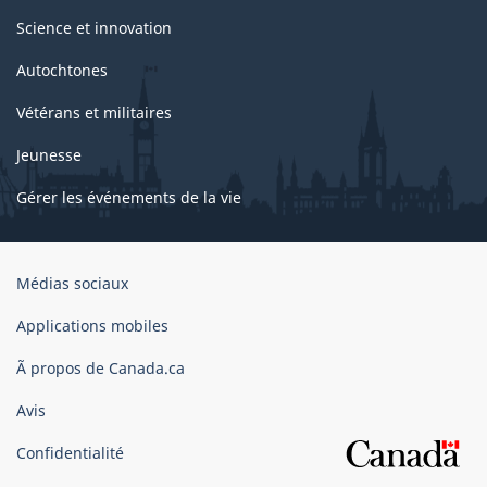
Science et innovation
Autochtones
Vétérans et militaires
Jeunesse
Gérer les événements de la vie
Organisation
Médias sociaux
du
gouvernement
Applications mobiles
du
Ã propos de Canada.ca
Canada
Avis
Confidentialité