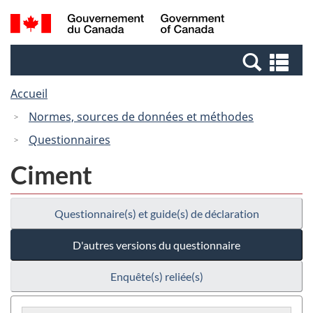
Passer
Passer
Recherche
/
au
à
et
Government
contenu
la
menus
of
Re
principal
version
Canada
et
HTML
Accueil
me
simplifiée
Normes, sources de données et méthodes
Questionnaires
Ciment
Questionnaire(s) et guide(s) de déclaration
D'autres versions du questionnaire
Enquête(s) reliée(s)