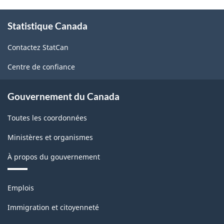
À
Statistique Canada
propos
de
Contactez StatCan
ce
site
Centre de confiance
Gouvernement du Canada
Toutes les coordonnées
Ministères et organismes
À propos du gouvernement
Thèmes
Emplois
et
sujets
Immigration et citoyenneté