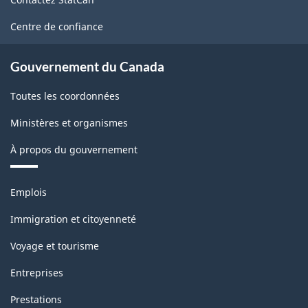
ce
56.37
site
Centre de confiance
Gouvernement du Canada
Toutes les coordonnées
Ministères et organismes
À propos du gouvernement
Thèmes
Emplois
et
sujets
Immigration et citoyenneté
Voyage et tourisme
Entreprises
Prestations