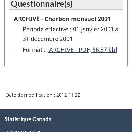
Questionnaire(s)
ARCHIVÉ - Charbon mensuel 2001
Période effective : 01 janvier 2001 à
31 décembre 2001
Format :
ARCHIVÉ
[ARCHIVÉ - PDF, 56.37
kb
]
-
Charbon
mensuel
2001
Date de modification :
2012-11-22
-
ARCHIVÉ
À
-
Statistique Canada
propos
de
PDF,
Contactez StatCan