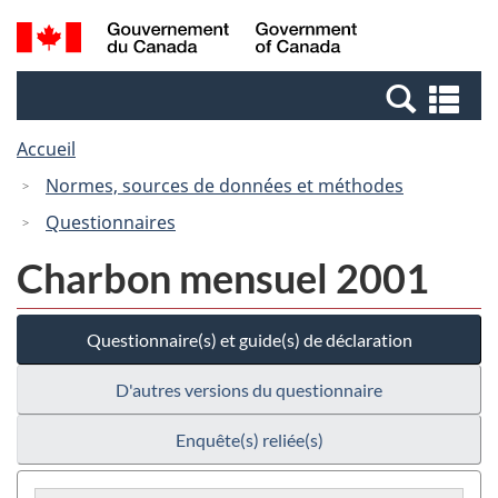
Passer
Passer
Recherche
/
au
à
et
Government
contenu
la
menus
of
Re
principal
version
Canada
et
HTML
Accueil
me
simplifiée
Normes, sources de données et méthodes
Questionnaires
Charbon mensuel 2001
Questionnaire(s) et guide(s) de déclaration
D'autres versions du questionnaire
Enquête(s) reliée(s)