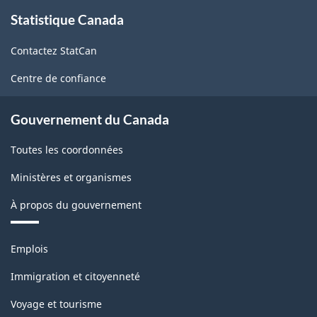
À
"A"
Statistique Canada
propos
de
-2004
Contactez StatCan
ce
-
site
Centre de confiance
ARCHIVÉ
-
Gouvernement du Canada
PDF,
Toutes les coordonnées
119.43
Ministères et organismes
À propos du gouvernement
Thèmes
Emplois
et
sujets
Immigration et citoyenneté
Voyage et tourisme