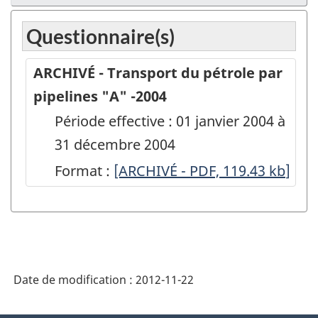
Questionnaire(s)
ARCHIVÉ - Transport du pétrole par
pipelines "A" -2004
Période effective : 01 janvier 2004 à
31 décembre 2004
Format :
ARCHIVÉ
[ARCHIVÉ - PDF, 119.43
kb
]
-
Transport
du
pétrole
Date de modification :
2012-11-22
par
pipelines