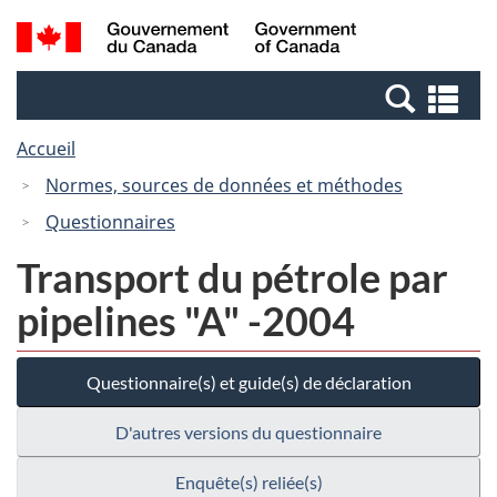
Passer
Passer
Recherche
/
au
à
et
Government
contenu
la
menus
of
Re
principal
version
Canada
et
HTML
Accueil
me
simplifiée
Normes, sources de données et méthodes
Questionnaires
Transport du pétrole par
pipelines "A" -2004
Questionnaire(s) et guide(s) de déclaration
D'autres versions du questionnaire
Enquête(s) reliée(s)