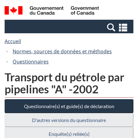
Passer
Passer
Recherche
/
au
à
et
Government
contenu
la
menus
of
Re
principal
version
Canada
et
HTML
Accueil
me
simplifiée
Normes, sources de données et méthodes
Questionnaires
Transport du pétrole par
pipelines "A" -2002
Questionnaire(s) et guide(s) de déclaration
D'autres versions du questionnaire
Enquête(s) reliée(s)