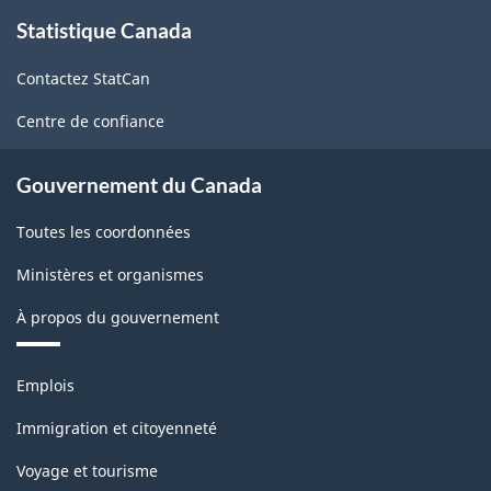
À
"A"
Statistique Canada
propos
de
-2002
Contactez StatCan
ce
-
site
Centre de confiance
ARCHIVÉ
-
Gouvernement du Canada
PDF,
Toutes les coordonnées
50.73
Ministères et organismes
À propos du gouvernement
Thèmes
Emplois
et
sujets
Immigration et citoyenneté
Voyage et tourisme