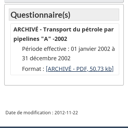
Questionnaire(s)
ARCHIVÉ - Transport du pétrole par
pipelines "A" -2002
Période effective : 01 janvier 2002 à
31 décembre 2002
Format :
ARCHIVÉ
[ARCHIVÉ - PDF, 50.73
kb
]
-
Transport
du
pétrole
Date de modification :
2012-11-22
par
pipelines