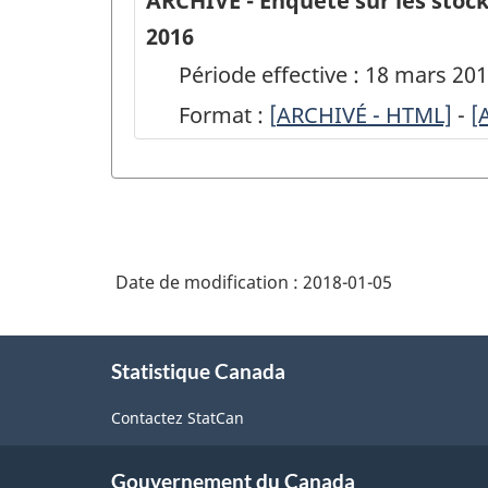
ARCHIVÉ - Enquête sur les stock
2016
Période effective : 18 mars 201
Format :
[
ARCHIVÉ
ARCHIVÉ - HTML]
-
A
[
-
-
Enquête
E
sur
s
les
l
Date de modification :
2018-01-05
stocks
s
commerciaux
c
À
de
d
Statistique Canada
propos
de
maïs
m
Contactez StatCan
ce
et
e
site
de
d
Gouvernement du Canada