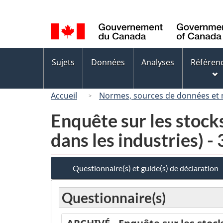
Sélection
de
la
langue
Menus
Sujets
Données
Analyses
Référen
des
sujets
Accueil
Normes, sources de données et
Enquête sur les stock
dans les industries) 
Questionnaire(s) et guide(s) de déclaration
Questionnaire(s)