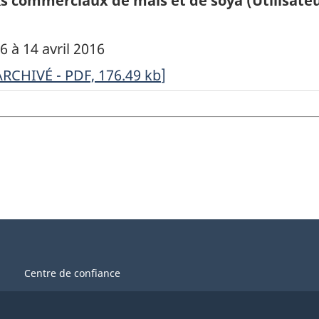
s commerciaux de maïs et de soya (Utilisateur
6 à 14 avril 2016
RCHIVÉ
ARCHIVÉ - PDF, 176.49
kb
]
nquête
ur
es
tocks
ommerciaux
e
aïs
Centre de confiance
t
e