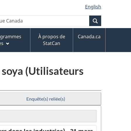
English
Recherche
rogrammes
À propos de
Canada.ca
es
StatCan
soya (Utilisateurs
Enquête(s) reliée(s)