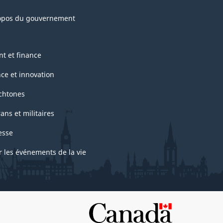
opos du gouvernement
nt et finance
nce et innovation
chtones
ans et militaires
esse
r les événements de la vie