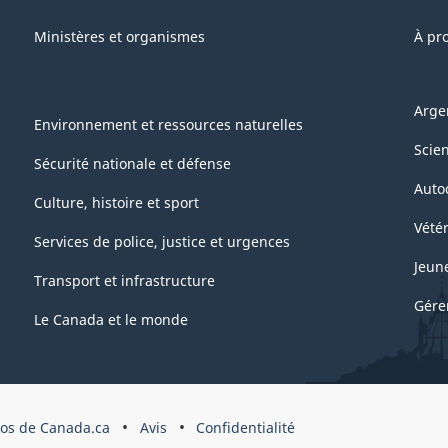
oya
Ministères et organismes
À pr
Utilisateurs
ans
Arge
es
Environnement et ressources naturelles
ndustries)
Scie
Sécurité nationale et défense
Auto
Culture, histoire et sport
1
Vétér
Services de police, justice et urgences
ars
Jeun
016
Transport et infrastructure
Gére
Le Canada et le monde
RCHIVÉ
DF,
pos de Canada.ca
Avis
Confidentialité