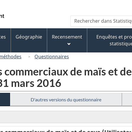
Passer
Passer
Passer
au
à
à
/
Recherche
Rechercher
contenu
« À
la
Government
dans
principal
propos
version
of
Statistique
de
HTML
ces
Géographie
Recensement
Enquêtes et p
Canada
Canada
ce
simplifiée
statistiqu
site »
 méthodes
Questionnaires
s commerciaux de maïs et de 
- 31 mars 2016
D'autres versions du questionnaire