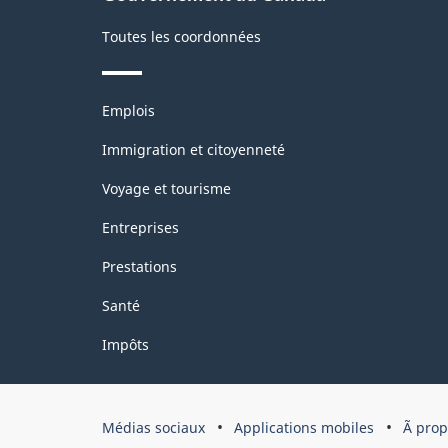
soya
s
Toutes les coordonnées
(Utilisateurs
(
dans
d
Thèmes
Emplois
les
l
et
sujets
industries)
i
Immigration et citoyenneté
-
-
Voyage et tourisme
31
3
Entreprises
mars
m
Prestations
2016
2
Santé
-
-
Impôts
ARCHIVÉ
A
-
-
HTML
P
Organisation
Médias sociaux
Applications mobiles
Ã pro
du