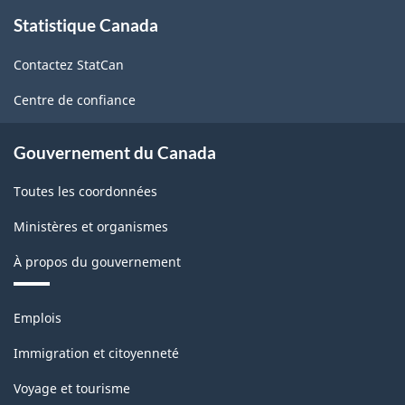
À
329.07
Statistique Canada
propos
de
Contactez StatCan
ce
site
Centre de confiance
Gouvernement du Canada
Toutes les coordonnées
Ministères et organismes
À propos du gouvernement
Thèmes
Emplois
et
sujets
Immigration et citoyenneté
Voyage et tourisme