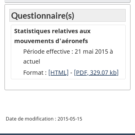
Questionnaire(s)
Statistiques relatives aux
mouvements d'aéronefs
Période effective : 21 mai 2015 à
actuel
Format :
Statistiques
[HTML]
-
Statistiques
[PDF, 329.07
kb
]
relatives
relatives
aux
aux
mouvements
mouvements
d'aéronefs
d'aéronefs
Date de modification :
2015-05-15
-
-
HTML
PDF,