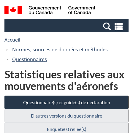
Passer
Passer
Recherche
/
au
à
et
Government
contenu
la
menus
of
Re
principal
version
Canada
et
HTML
Accueil
me
simplifiée
Normes, sources de données et méthodes
Questionnaires
Statistiques relatives aux
mouvements d'aéronefs
Questionnaire(s) et guide(s) de déclaration
D'autres versions du questionnaire
Enquête(s) reliée(s)