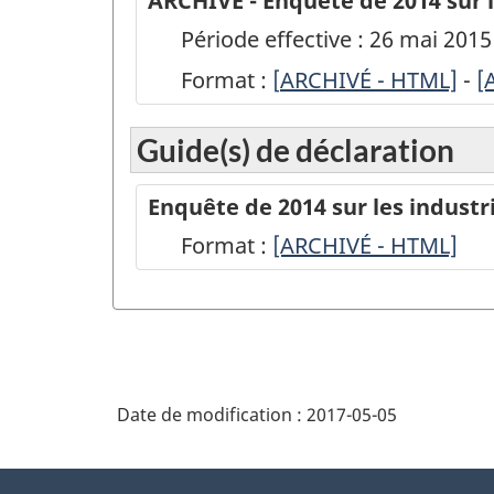
ARCHIVÉ - Enquête de 2014 sur le
Période effective : 26 mai 201
Format :
[
ARCHIVÉ
ARCHIVÉ - HTML]
-
A
[
-
-
Guide(s) de déclaration
Enquête
E
de
d
Enquête de 2014 sur les industri
2014
2
Format :
-
[ARCHIVÉ - HTML]
sur
s
ARCHIVÉ
les
l
-
industries
i
HTML
de
d
services
s
Date de modification :
2017-05-05
:
:
Éditeurs
É
À