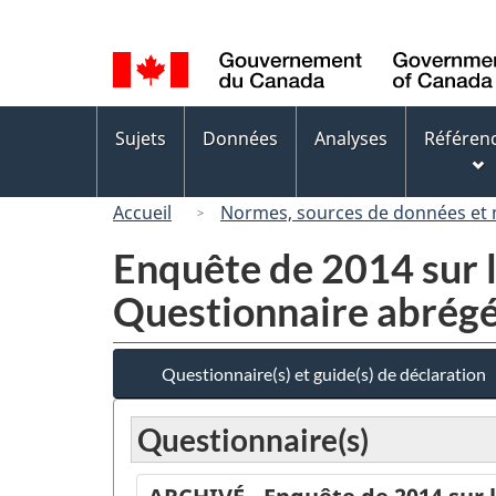
Sélection
de
la
langue
Menus
Sujets
Données
Analyses
Référen
des
sujets
Accueil
Normes, sources de données et
Enquête de 2014 sur le
Questionnaire abrég
Questionnaire(s) et guide(s) de déclaration
Questionnaire(s)