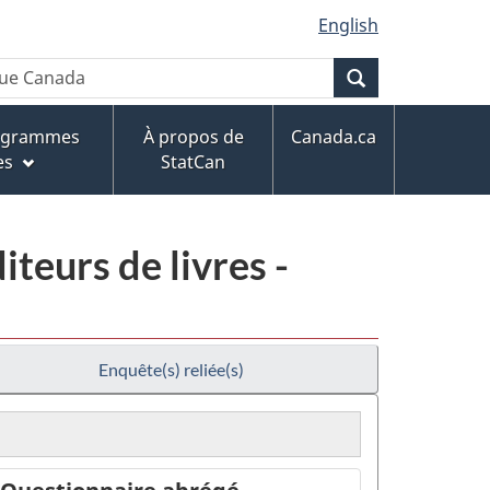
English
Recherche
rogrammes
À propos de
Canada.ca
es
StatCan
iteurs de livres -
Enquête(s) reliée(s)