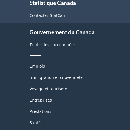
Statistique Canada
propos
de
d
de
livres
l
Contactez StatCan
ce
site
-
-
Gouvernement du Canada
Questionnaire
Q
abrégé
a
Toutes les coordonnées
-
-
ARCHIVÉ
A
Thèmes
Emplois
et
-
-
sujets
Immigration et citoyenneté
HTML
P
Voyage et tourisme
5
Entreprises
Prestations
Santé