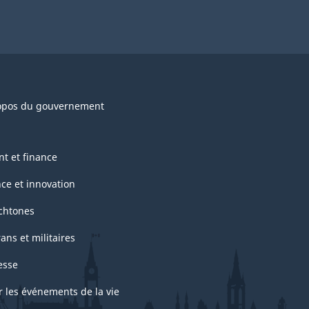
opos du gouvernement
nt et finance
nce et innovation
chtones
ans et militaires
esse
r les événements de la vie