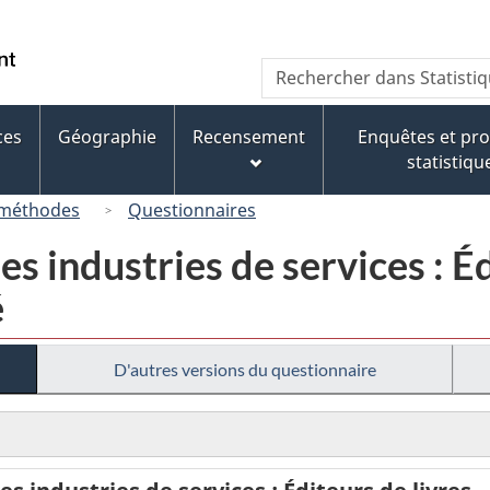
Passer
Passer
Passer
au
à
à
/
Recherche
Rechercher
contenu
« À
la
Government
dans
principal
propos
version
of
Statistique
de
HTML
ces
Géographie
Recensement
Enquêtes et p
Canada
Canada
ce
simplifiée
statistiqu
site »
 méthodes
Questionnaires
s industries de services : Éd
é
D'autres versions du questionnaire