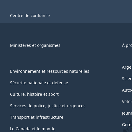
e
ivres
Centre de confiance
uestionnaire
brégé
Ministères et organismes
À pr
RCHIVÉ
Arge
Environnement et ressources naturelles
Scie
DF,
Sécurité nationale et défense
Auto
83.68
Culture, histoire et sport
Vétér
Services de police, justice et urgences
Jeun
Transport et infrastructure
Gére
Le Canada et le monde