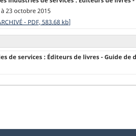
s industries de services : Éditeurs de livres
5 à 23 octobre 2015
RCHIVÉ
ARCHIVÉ - PDF, 583.68
kb
]
nquête
e
es de services : Éditeurs de livres - Guide de 
014
ur
es
ndustries
e
ervices
diteurs