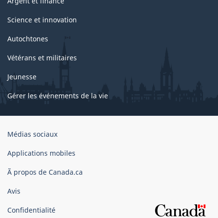
Argent et finance
Science et innovation
Autochtones
Vétérans et militaires
Jeunesse
Gérer les événements de la vie
Organisation
Médias sociaux
du
gouvernement
Applications mobiles
du
Ã propos de Canada.ca
Canada
Avis
Confidentialité