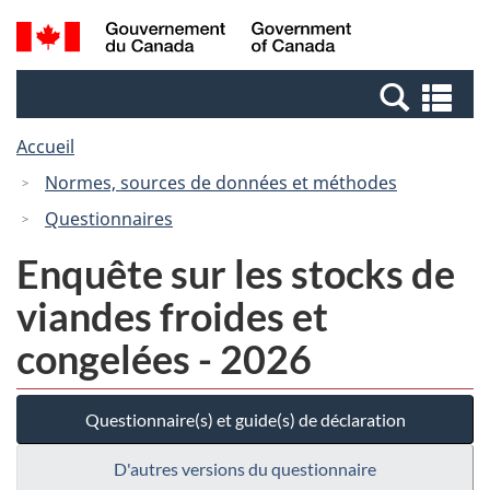
Passer
Passer
Recherche
/
au
à
et
Government
contenu
la
menus
of
Re
principal
version
Canada
et
HTML
Accueil
me
simplifiée
Normes, sources de données et méthodes
Questionnaires
Enquête sur les stocks de
viandes froides et
congelées - 2026
Questionnaire(s) et guide(s) de déclaration
D'autres versions du questionnaire