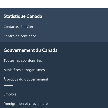
froides
À
et
Statistique Canada
propos
de
congelées
Contactez StatCan
ce
-
site
Centre de confiance
2026
-
Gouvernement du Canada
HTML
Toutes les coordonnées
Ministères et organismes
À propos du gouvernement
Thèmes
Emplois
et
sujets
Immigration et citoyenneté