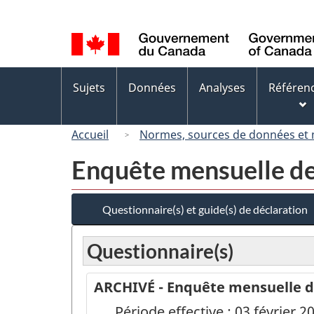
Sélection
de
la
langue
Menus
Sujets
Données
Analyses
Référen
des
sujets
Accueil
Normes, sources de données et
Enquête mensuelle de 
Questionnaire(s) et guide(s) de déclaration
Questionnaire(s)
ARCHIVÉ - Enquête mensuelle de 
Période effective : 03 février 2