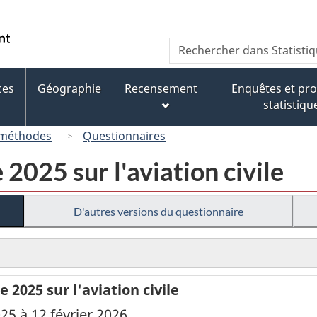
Passer
Passer
Passer
au
à
à
/
Recherche
Rechercher
contenu
« À
la
Government
dans
principal
propos
version
of
Statistique
de
HTML
ces
Géographie
Recensement
Enquêtes et p
Canada
Canada
ce
simplifiée
statistiqu
site »
 méthodes
Questionnaires
2025 sur l'aviation civile
D'autres versions du questionnaire
2025 sur l'aviation civile
025 à 12 février 2026