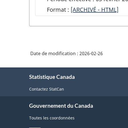
Format :
ARCHIVÉ
[ARCHIVÉ - HTML]
-
Enquête
mensuelle
de
Date de modification :
2026-02-26
2025
sur
À
l'aviation
Statistique Canada
propos
de
civile
Contactez StatCan
ce
-
site
ARCHIVÉ
Gouvernement du Canada
-
Toutes les coordonnées
HTML