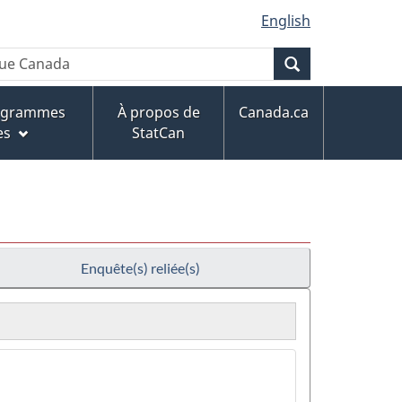
English
Recherche
rogrammes
À propos de
Canada.ca
es
StatCan
Enquête(s) reliée(s)