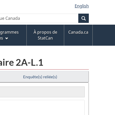
English
Recherche
rogrammes
À propos de
Canada.ca
es
StatCan
aire 2A-L.1
Enquête(s) reliée(s)