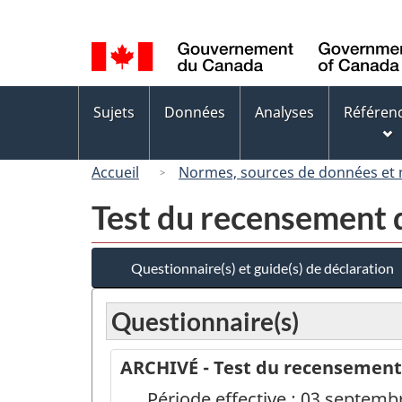
Sélection
de
la
langue
Menus
Sujets
Données
Analyses
Référen
des
sujets
Accueil
Normes, sources de données et
Test du recensement 
Questionnaire(s) et guide(s) de déclaration
Questionnaire(s)
ARCHIVÉ - Test du recensement 
Période effective : 03 septemb