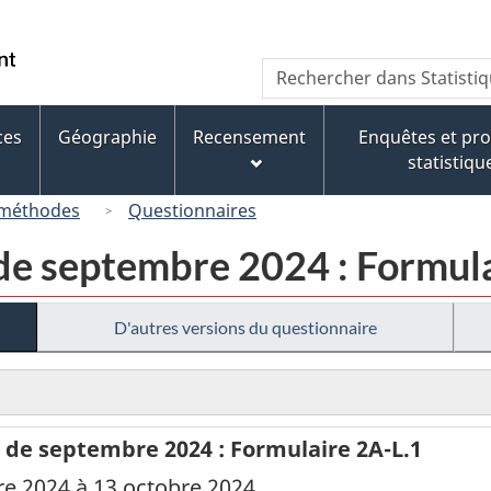
Passer
Passer
Passer
au
à
à
/
Recherche
Rechercher
contenu
« À
la
Government
dans
principal
propos
version
of
Statistique
de
HTML
ces
Géographie
Recensement
Enquêtes et p
Canada
Canada
ce
simplifiée
statistiqu
site »
 méthodes
Questionnaires
de septembre 2024 : Formul
D'autres versions du questionnaire
de septembre 2024 : Formulaire 2A-L.1
re 2024 à 13 octobre 2024