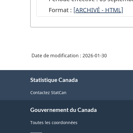
Format :
ARCHIVÉ
[ARCHIVÉ - HTML]
-
Test
du
recensement
Date de modification :
2026-01-30
de
septembre
À
2024
Statistique Canada
propos
de
:
Contactez StatCan
ce
Formulaire
site
2A-
Gouvernement du Canada
L.1
Toutes les coordonnées
-