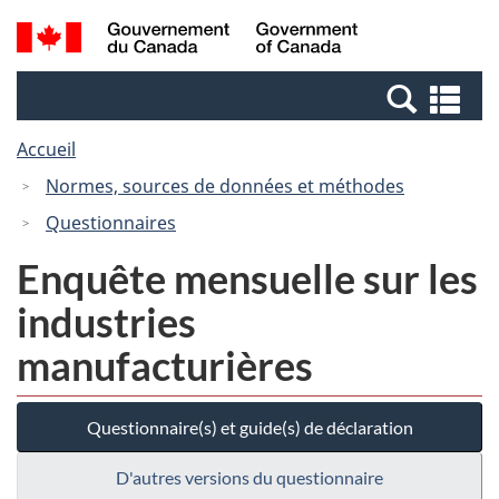
Passer
Passer
Recherche
/
au
à
et
Government
contenu
la
menus
of
Re
principal
version
Canada
et
HTML
Accueil
me
simplifiée
Normes, sources de données et méthodes
Questionnaires
Enquête mensuelle sur les
industries
manufacturières
Questionnaire(s) et guide(s) de déclaration
D'autres versions du questionnaire