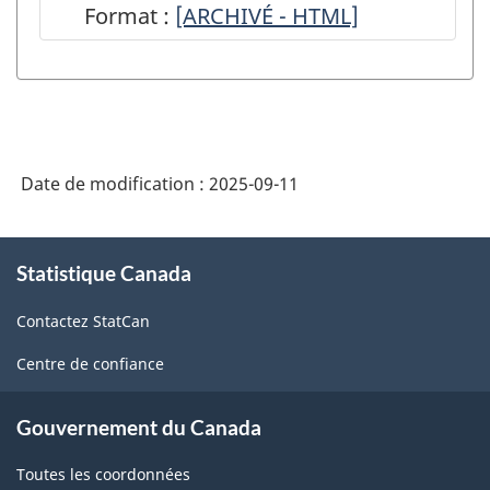
Format :
-
[ARCHIVÉ - HTML]
manufacturières
ARCHIVÉ
-
-
ARCHIVÉ
HTML
-
HTML
Date de modification :
2025-09-11
À
Statistique Canada
propos
de
Contactez StatCan
ce
site
Centre de confiance
Gouvernement du Canada
Toutes les coordonnées