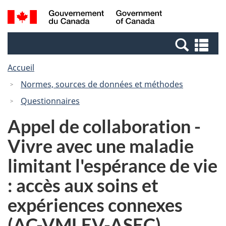
Passer
Passer
Recherche
/
au
à
et
Government
contenu
la
menus
of
Re
principal
version
Canada
et
HTML
Accueil
me
simplifiée
Normes, sources de données et méthodes
Questionnaires
Appel de collaboration -
Vivre avec une maladie
limitant l'espérance de vie
: accès aux soins et
expériences connexes
(AC-VMLEV-ASEC)