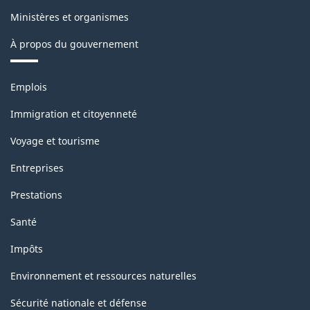
aux
Ministères et organismes
soins
À propos du gouvernement
et
Thèmes
expériences
Emplois
et
connexes
sujets
Immigration et citoyenneté
-
Voyage et tourisme
HTML
Entreprises
Prestations
Santé
Impôts
Environnement et ressources naturelles
Sécurité nationale et défense