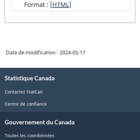
Format :
[
Appel
HTML]
de
collaboration
-
Vivre
Date de modification :
2024-05-17
avec
une
À
maladie
Statistique Canada
propos
de
limitant
Contactez StatCan
ce
l'espérance
site
Centre de confiance
de
vie
Gouvernement du Canada
:
Toutes les coordonnées
accès