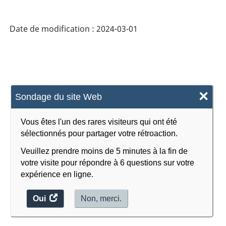
sur
les
Date de modification :
2024-03-01
industries
de
services
:
×
Sondage du site Web
enregistrement
sonore
Vous êtes l'un des rares visiteurs qui ont été
et
sélectionnés pour partager votre rétroaction.
édition
Veuillez prendre moins de 5 minutes à la fin de
votre visite pour répondre à 6 questions sur votre
de
expérience en ligne.
musique
Oui
accéder
Non, merci.
-
au
HTML
sondage.