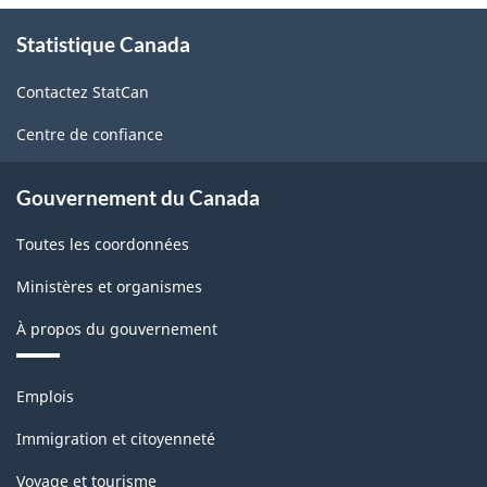
À
Statistique Canada
propos
de
Contactez StatCan
ce
site
Centre de confiance
Gouvernement du Canada
Toutes les coordonnées
Ministères et organismes
À propos du gouvernement
Thèmes
Emplois
et
sujets
Immigration et citoyenneté
Voyage et tourisme