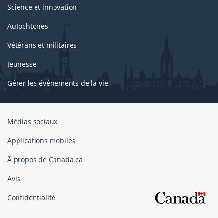
Science et innovation
Autochtones
Vétérans et militaires
Jeunesse
Gérer les événements de la vie
Organisation
Médias sociaux
du
gouvernement
Applications mobiles
du
Ã propos de Canada.ca
Canada
Avis
Confidentialité