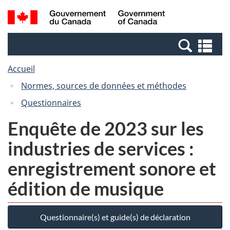
Passer
Passer
Passer
Recherche
/
au
au
à
et
Government
Gestionnaire
contenu
la
menus
of
Re
des
principal
version
Canada
et
Invitations
HTML
Accueil
me
simplifiée
Normes, sources de données et méthodes
Questionnaires
Enquête de 2023 sur les
industries de services :
enregistrement sonore et
édition de musique
Questionnaire(s) et guide(s) de déclaration