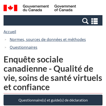
Passer
Passer
Passer
Recherche
/
au
au
à
et
Government
Gestionnaire
contenu
la
menus
of
Re
des
principal
version
Canada
et
Invitations
HTML
Accueil
me
simplifiée
Normes, sources de données et méthodes
Questionnaires
Enquête sociale
canadienne - Qualité de
vie, soins de santé virtuels
et confiance
Questionnaire(s) et guide(s) de déclaration