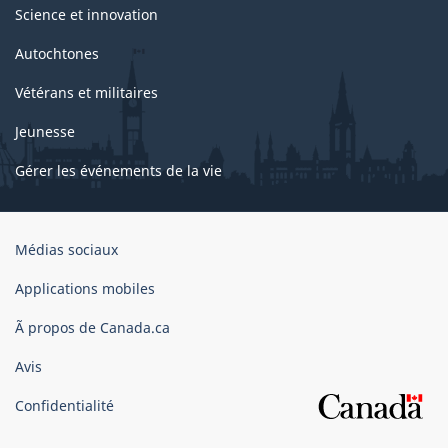
Science et innovation
Autochtones
Vétérans et militaires
Jeunesse
Gérer les événements de la vie
Organisation
Médias sociaux
du
gouvernement
Applications mobiles
du
Ã propos de Canada.ca
Canada
Avis
Confidentialité