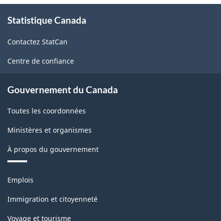
À
Statistique Canada
propos
de
Contactez StatCan
ce
site
Centre de confiance
Gouvernement du Canada
Toutes les coordonnées
Ministères et organismes
À propos du gouvernement
Thèmes
Emplois
et
sujets
Immigration et citoyenneté
Voyage et tourisme