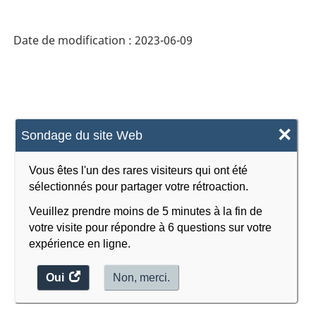
-
Qualité
Date de modification :
2023-06-09
de
vie,
soins
de
×
Sondage du site Web
santé
virtuels
Vous êtes l'un des rares visiteurs qui ont été
et
sélectionnés pour partager votre rétroaction.
confiance
Veuillez prendre moins de 5 minutes à la fin de
votre visite pour répondre à 6 questions sur votre
-
expérience en ligne.
HTML
Oui
accéder
Non, merci.
au
sondage.