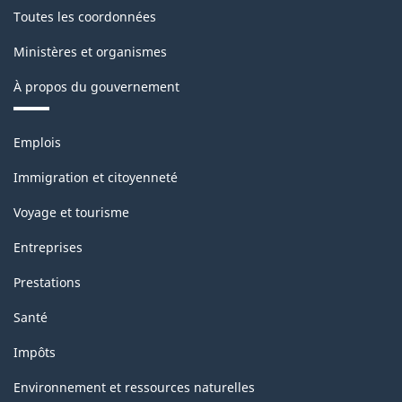
Toutes les coordonnées
2013
2013
(BP-
(BP-
Ministères et organismes
25F)
25F)
À propos du gouvernement
-
-
Thèmes
ARCHIVÉ
ARCHIVÉ
Emplois
et
-
-
sujets
Immigration et citoyenneté
HTML
PDF,
Voyage et tourisme
240.81
Entreprises
Prestations
Santé
Impôts
Environnement et ressources naturelles