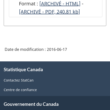
Format :
[
ARCHIVÉ
ARCHIVÉ - HTML]
-
ARCHIVÉ
[ARCHIVÉ - PDF, 240.81
-
kb
]
-
Fret,
Fret,
bénéfices
bénéfices
et
et
dépenses
dépenses
Date de modification :
2016-06-17
des
des
navires
navires
À
transocéaniques
transocéan
Statistique Canada
propos
de
exploités
exploités
Contactez StatCan
ce
par
par
site
Centre de confiance
des
des
sociétés
sociétés
Gouvernement du Canada
canadiennes,
canadienne