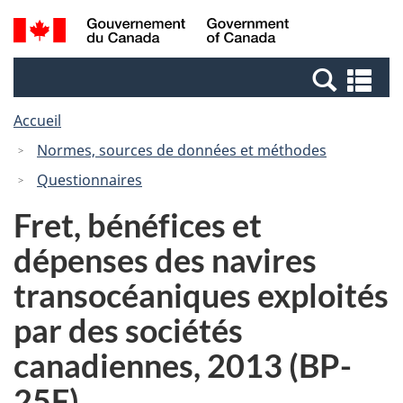
Passer
Passer
Recherche
/
au
à
et
Government
contenu
la
menus
of
Re
principal
version
Canada
et
HTML
Accueil
me
simplifiée
Normes, sources de données et méthodes
Questionnaires
Fret, bénéfices et
dépenses des navires
transocéaniques exploités
par des sociétés
canadiennes, 2013 (BP-
25F)