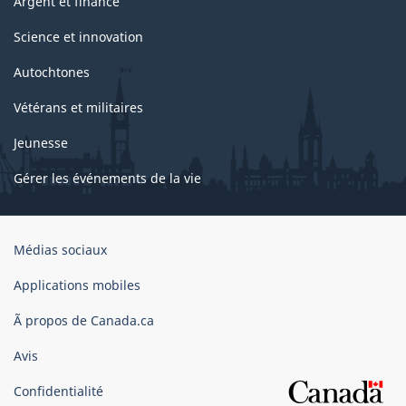
Argent et finance
Science et innovation
Autochtones
Vétérans et militaires
Jeunesse
Gérer les événements de la vie
Organisation
Médias sociaux
du
gouvernement
Applications mobiles
du
Ã propos de Canada.ca
Canada
Avis
Confidentialité