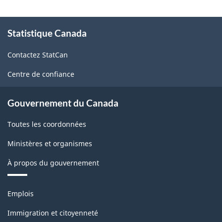
la
À
victime
Statistique Canada
propos
de
-
Contactez StatCan
ce
HTML
site
Centre de confiance
Gouvernement du Canada
Toutes les coordonnées
Ministères et organismes
À propos du gouvernement
Thèmes
Emplois
et
sujets
Immigration et citoyenneté