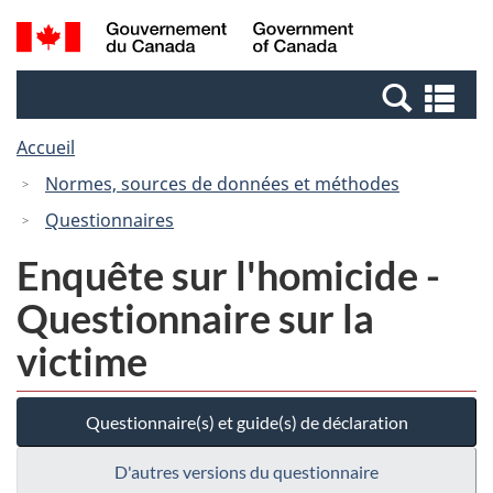
Passer
Passer
Recherche
/
au
à
et
Government
contenu
la
menus
of
Re
principal
version
Canada
et
HTML
Accueil
me
simplifiée
Normes, sources de données et méthodes
Questionnaires
Enquête sur l'homicide -
Questionnaire sur la
victime
Questionnaire(s) et guide(s) de déclaration
D'autres versions du questionnaire