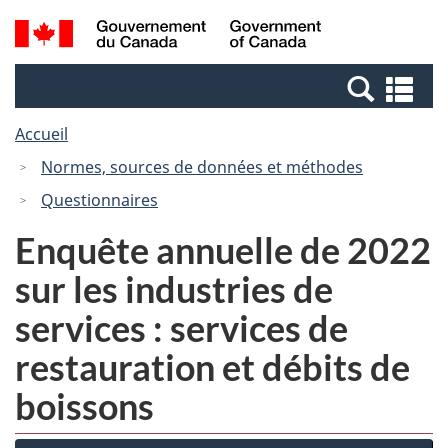
Passer
Passer
Recherche
/
au
à
et
Government
contenu
la
menus
of
Re
principal
version
Canada
et
HTML
Accueil
me
simplifiée
Normes, sources de données et méthodes
Questionnaires
Enquête annuelle de 2022
sur les industries de
services : services de
restauration et débits de
boissons