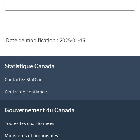
-
Enquête
annuelle
de
Date de modification :
2025-01-15
2022
sur
À
les
Statistique Canada
propos
de
industries
Contactez StatCan
ce
de
site
Centre de confiance
services
:
Gouvernement du Canada
services
Toutes les coordonnées
de
restauration
Ministères et organismes