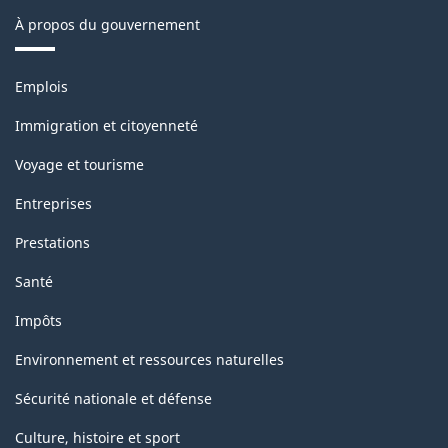
et
À propos du gouvernement
débits
Thèmes
de
Emplois
et
boissons
sujets
Immigration et citoyenneté
-
Voyage et tourisme
ARCHIVÉ
Entreprises
-
Prestations
HTML
Santé
Impôts
Environnement et ressources naturelles
Sécurité nationale et défense
Culture, histoire et sport