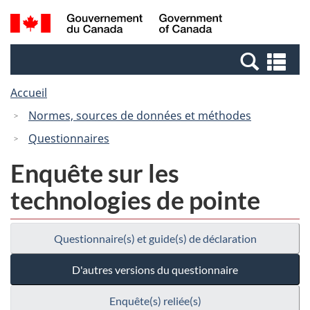
Passer
Passer
Recherche
/
au
à
et
Government
contenu
la
menus
of
Re
principal
version
Canada
et
HTML
Accueil
me
simplifiée
Normes, sources de données et méthodes
Questionnaires
Enquête sur les
technologies de pointe
Questionnaire(s) et guide(s) de déclaration
D'autres versions du questionnaire
Enquête(s) reliée(s)