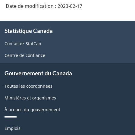
Date de modification :
2023-02-17
À
Statistique Canada
propos
de
Contactez StatCan
ce
site
Centre de confiance
Gouvernement du Canada
Toutes les coordonnées
Ministères et organismes
À propos du gouvernement
Thèmes
Emplois
et