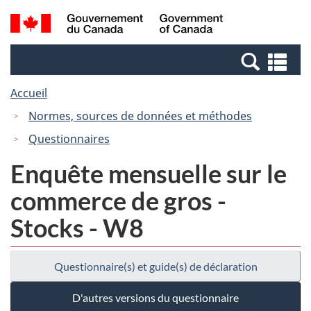
Passer
Passer
Recherche
/
au
à
et
Government
contenu
la
menus
of
Re
principal
version
Canada
et
HTML
Accueil
me
simplifiée
Normes, sources de données et méthodes
Questionnaires
Enquête mensuelle sur le
commerce de gros -
Stocks - W8
Questionnaire(s) et guide(s) de déclaration
D'autres versions du questionnaire