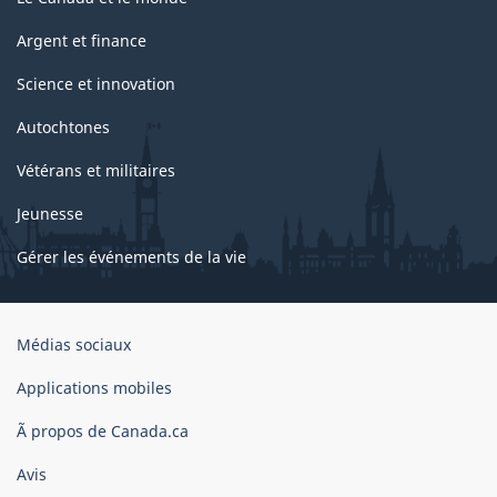
Argent et finance
Science et innovation
Autochtones
Vétérans et militaires
Jeunesse
Gérer les événements de la vie
Organisation
Médias sociaux
du
gouvernement
Applications mobiles
du
Ã propos de Canada.ca
Canada
Avis