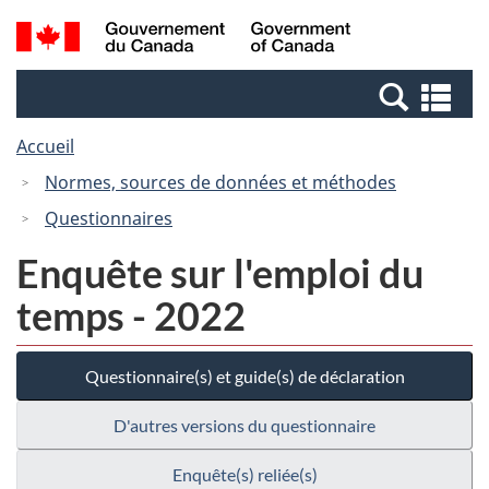
Passer
Passer
Recherche
/
au
à
et
Government
contenu
la
menus
of
Re
principal
version
Canada
et
HTML
Accueil
me
simplifiée
Normes, sources de données et méthodes
Questionnaires
Enquête sur l'emploi du
temps - 2022
Questionnaire(s) et guide(s) de déclaration
D'autres versions du questionnaire
Enquête(s) reliée(s)