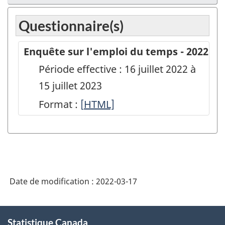
Questionnaire(s)
Enquête sur l'emploi du temps - 2022
Période effective : 16 juillet 2022 à
15 juillet 2023
Format :
[
Enquête
HTML]
sur
l'emploi
du
temps
Date de modification :
2022-03-17
-
2022
À
-
Statistique Canada
propos