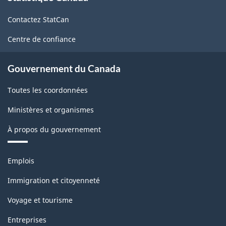
de
HTML
Contactez StatCan
ce
site
Centre de confiance
Gouvernement du Canada
Toutes les coordonnées
Ministères et organismes
À propos du gouvernement
Thèmes
Emplois
et
sujets
Immigration et citoyenneté
Voyage et tourisme
Entreprises