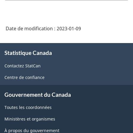
Enquête
sur
la
Date de modification :
2023-01-09
santé
dans
À
les
Statistique Canada
propos
de
collectivités
Contactez StatCan
ce
canadiennes
site
Centre de confiance
(ESCC)
-
Gouvernement du Canada
composante
Toutes les coordonnées
annuelle
-
Ministères et organismes
2022
À propos du gouvernement