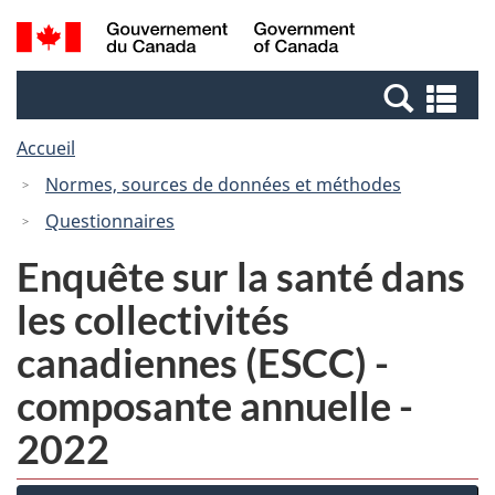
Passer
Passer
Recherche
/
au
à
et
Government
contenu
la
menus
of
Re
principal
version
Canada
et
HTML
Accueil
me
simplifiée
Normes, sources de données et méthodes
Questionnaires
Enquête sur la santé dans
les collectivités
canadiennes (ESCC) -
composante annuelle -
2022