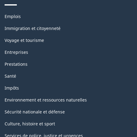
-
Thèmes
ARCHIVÉ
Emplois
et
-
sujets
Immigration et citoyenneté
HTML
Voyage et tourisme
Entreprises
Prestations
Santé
Impôts
Environnement et ressources naturelles
Sécurité nationale et défense
Culture, histoire et sport
Services de police, justice et urgences