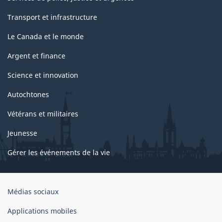
Transport et infrastructure
Le Canada et le monde
Argent et finance
Science et innovation
Autochtones
Vétérans et militaires
Jeunesse
Gérer les événements de la vie
Organisation
Médias sociaux
du
gouvernement
Applications mobiles
du