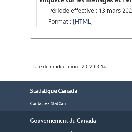
Enquête sur les ménages et l'en
Période effective : 13 mars 2
Format :
Enquête
[HTML]
sur
les
ménages
et
Date de modification :
2022-03-14
l'environnement,
2021
À
:
Statistique Canada
propos
de
Utilisation
Contactez StatCan
ce
de
site
l'énergie
Gouvernement du Canada
-