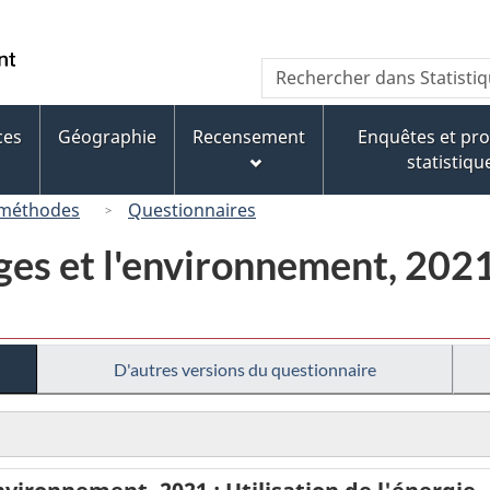
Passer
Passer
Passer
au
à
à
/
Recherche
Rechercher
contenu
« À
la
Government
dans
principal
propos
version
of
Statistique
de
HTML
ces
Géographie
Recensement
Enquêtes et p
Canada
Canada
ce
simplifiée
statistiqu
site »
 méthodes
Questionnaires
es et l'environnement, 2021 
D'autres versions du questionnaire