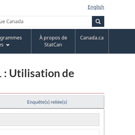
English
Recherche
rogrammes
À propos de
Canada.ca
es
StatCan
: Utilisation de
Enquête(s) reliée(s)