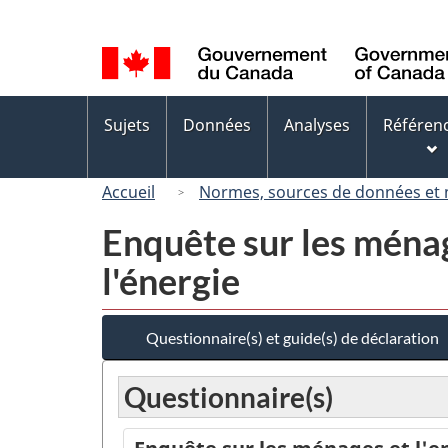
Sélection
de
la
langue
Menus
Sujets
Données
Analyses
Référen
des
sujets
Accueil
Normes, sources de données et
Enquête sur les ménag
l'énergie
Questionnaire(s) et guide(s) de déclaration
Questionnaire(s)